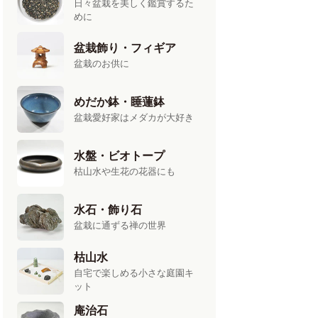
日々盆栽を美しく鑑賞するた
めに
盆栽飾り・フィギア
盆栽のお供に
めだか鉢・睡蓮鉢
盆栽愛好家はメダカが大好き
水盤・ビオトープ
枯山水や生花の花器にも
水石・飾り石
盆栽に通ずる禅の世界
枯山水
自宅で楽しめる小さな庭園キ
ット
庵治石