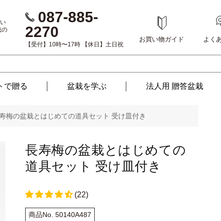
087-885-
い
2270
栽の
お買い物ガイド
よく
【受付】10時〜17時 【休日】土日祝
トで贈る
盆栽を
学ぶ
法人用 贈答盆栽
寿梅の盆栽とはじめての道具セット 受け皿付き
長寿梅の盆栽とはじめての
道具セット 受け皿付き
(22)
商品No. 50140A487