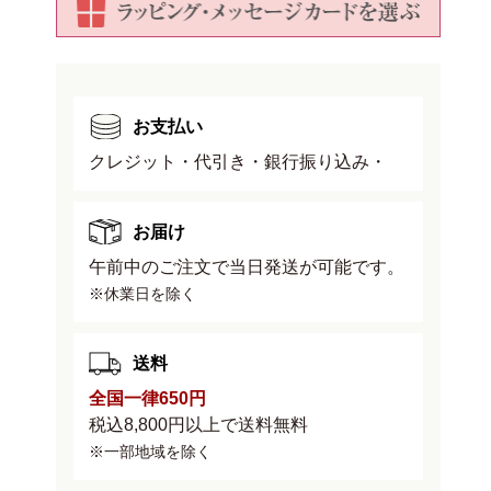
セ
セ
ッ
ッ
ト
ト
受
受
け
け
お支払い
皿
皿
クレジット・代引き・銀行振り込み・
付
付
き
き
の
の
お届け
数
数
午前中のご注文で当日発送が可能です。
量
量
※休業日を除く
を
を
減
増
ら
や
送料
す
す
全国一律650円
税込8,800円以上で送料無料
※一部地域を除く