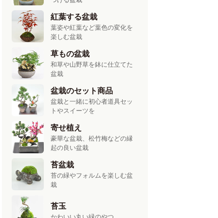
紅葉する盆栽
葉姿や紅葉など葉色の変化を
楽しむ盆栽
草もの盆栽
和草や山野草を鉢に仕立てた
盆栽
盆栽のセット商品
盆栽と一緒に初心者道具セッ
トやスイーツを
寄せ植え
豪華な盆栽、松竹梅などの縁
起の良い盆栽
苔盆栽
苔の緑やフォルムを楽しむ盆
栽
苔玉
かわいい丸い緑のやつ