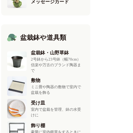
メッセージカード
盆栽鉢や道具類
盆栽鉢・山野草鉢
2号鉢から23号鉢（幅70cm）
信楽や万古のブランド陶器ま
で
敷物
ミニ畳や陶器の敷物で室内で
盆栽を飾る
受け皿
室内で盆栽を管理、鉢の水受
けに
飾り棚
豪華に室内鑑賞をするときに