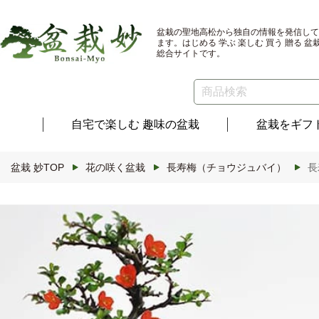
コンテ
ンツに
進む
盆栽の聖地高松から独自の情報を発信して
ます。はじめる 学ぶ 楽しむ 買う 贈る 盆
総合サイトです。
自宅で楽しむ
趣味の盆栽
盆栽を
ギフ
盆栽 妙TOP
花の咲く盆栽
長寿梅（チョウジュバイ）
長
商品情
報にス
キップ