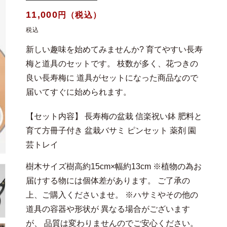
通
11,000
円（税込）
常
税込
価
新しい趣味を始めてみませんか? 育てやすい長寿
格
梅と道具のセットです。 枝数が多く、花つきの
良い長寿梅に 道具がセットになった商品なので
届いてすぐに始められます。
【セット内容】 長寿梅の盆栽 信楽祝い鉢 肥料と
育て方冊子付き 盆栽バサミ ピンセット 薬剤 園
芸トレイ
樹木サイズ樹高約15cm×幅約13cm ※植物の為お
届けする物には個体差があります。 ご了承の
上、ご購入くださいませ。 ※ハサミやその他の
道具の容器や形状が 異なる場合がございます
が、 品質は変わりませんのでご安心ください。