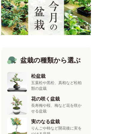
盆栽の種類から選ぶ
松盆栽
五葉松や黒松、真柏など松柏
類の盆栽
花の咲く盆栽
長寿梅や桜、梅など花を咲か
せる盆栽
実のなる盆栽
りんごや柿など開花後に実を
つける盆栽