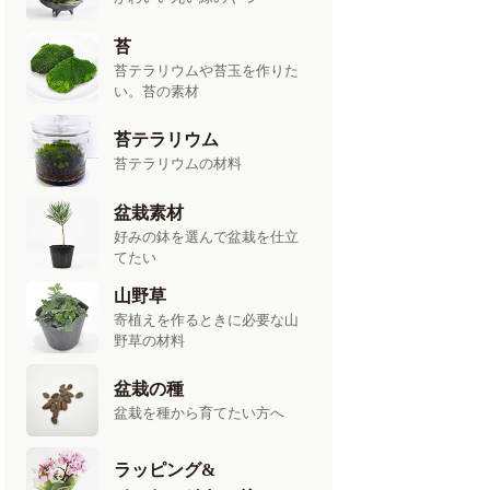
苔
苔テラリウムや苔玉を作りた
い。苔の素材
苔テラリウム
苔テラリウムの材料
盆栽素材
好みの鉢を選んで盆栽を仕立
てたい
山野草
寄植えを作るときに必要な山
野草の材料
盆栽の種
盆栽を種から育てたい方へ
ラッピング&