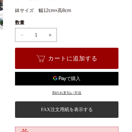
鉢サイズ 幅12cm×高8cm
数量
長
長
寿
寿
梅
梅
カートに追加する
の
の
盆
盆
栽
栽
と
と
は
は
別のお支払い方法
じ
じ
め
め
て
て
FAX注文用紙を表示する
の
の
道
道
具
具