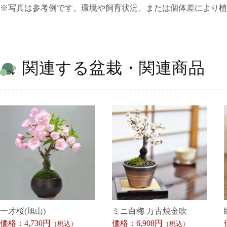
※写真は参考例です。環境や飼育状況、または個体差により植
関連する盆栽・関連商品
一才桜(旭山)
ミニ白梅 万古焼金吹
価格：4,730円
価格：6,908円
（税込）
（税込）