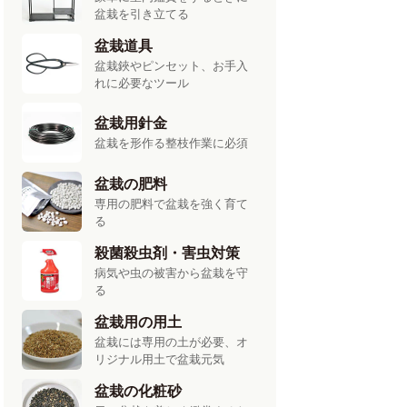
盆栽を引き立てる
盆栽道具
盆栽鋏やピンセット、お手入
れに必要なツール
盆栽用針金
盆栽を形作る整枝作業に必須
盆栽の肥料
専用の肥料で盆栽を強く育て
る
殺菌殺虫剤・害虫対策
病気や虫の被害から盆栽を守
る
盆栽用の用土
盆栽には専用の土が必要、オ
リジナル用土で盆栽元気
盆栽の化粧砂