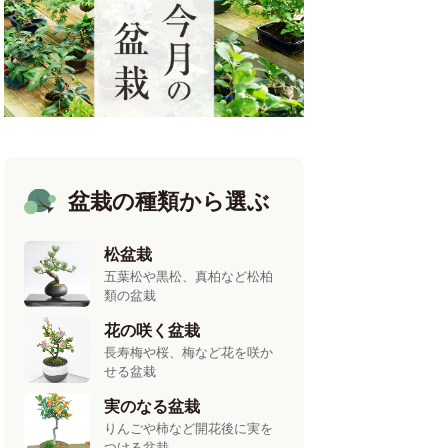
盆栽の種類から選ぶ
松盆栽
五葉松や黒松、真柏など松柏
類の盆栽
花の咲く盆栽
長寿梅や桜、梅など花を咲か
せる盆栽
実のなる盆栽
りんごや柿など開花後に実を
つける盆栽