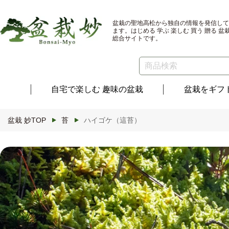
コンテ
ンツに
進む
盆栽の聖地高松から独自の情報を発信して
ます。はじめる 学ぶ 楽しむ 買う 贈る 盆
総合サイトです。
自宅で楽しむ
趣味の盆栽
盆栽を
ギフ
盆栽 妙TOP
苔
ハイゴケ（這苔）