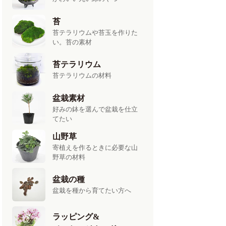
苔
苔テラリウムや苔玉を作りた
い。苔の素材
苔テラリウム
苔テラリウムの材料
盆栽素材
好みの鉢を選んで盆栽を仕立
てたい
山野草
寄植えを作るときに必要な山
野草の材料
盆栽の種
盆栽を種から育てたい方へ
ラッピング&