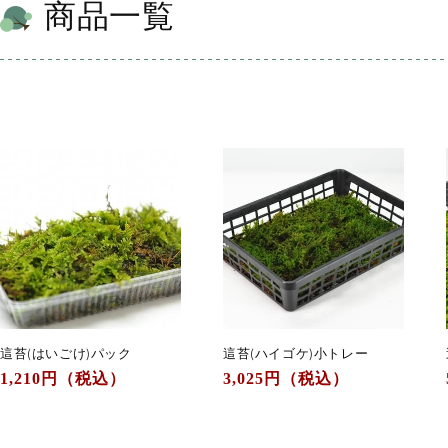
商品一覧
這苔(はいごけ)パック
這苔(ハイゴケ)小トレー
通
1,210
円（税込）
通
3,025
円（税込）
常
常
価
価