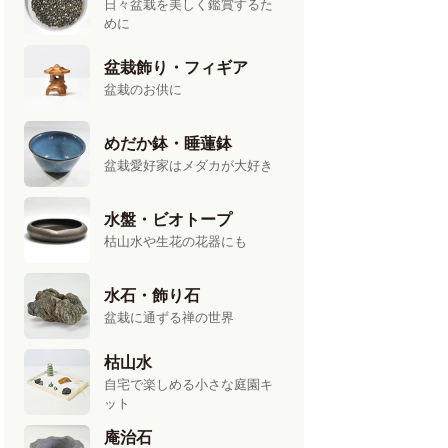
日々盆栽を美しく鑑賞するた
めに
盆栽飾り・フィギア
盆栽のお供に
めだか鉢・睡蓮鉢
盆栽愛好家はメダカが大好き
水盤・ビオトープ
枯山水や生花の花器にも
水石・飾り石
盆栽に通ずる禅の世界
枯山水
自宅で楽しめる小さな庭園キ
ット
庵治石