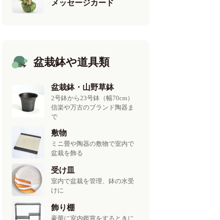
メッセージカード
盆栽鉢や道具類
盆栽鉢・山野草鉢
2号鉢から23号鉢（幅70cm）
信楽や万古のブランド陶器ま
で
敷物
ミニ畳や陶器の敷物で室内で
盆栽を飾る
受け皿
室内で盆栽を管理、鉢の水受
けに
飾り棚
豪華に室内鑑賞をするときに