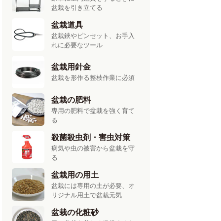
盆栽を引き立てる
盆栽道具
盆栽鋏やピンセット、お手入
れに必要なツール
盆栽用針金
盆栽を形作る整枝作業に必須
盆栽の肥料
専用の肥料で盆栽を強く育て
る
殺菌殺虫剤・害虫対策
病気や虫の被害から盆栽を守
る
盆栽用の用土
盆栽には専用の土が必要、オ
リジナル用土で盆栽元気
盆栽の化粧砂