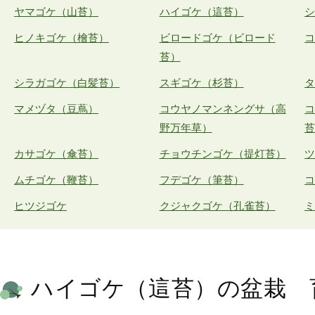
ヤマゴケ（山苔）
ハイゴケ（這苔）
ヒノキゴケ（檜苔）
ビロードゴケ（ビロード
苔）
シラガゴケ（白髪苔）
スギゴケ（杉苔）
マメヅタ（豆蔦）
コウヤノマンネングサ（高
野万年草）
カサゴケ（傘苔）
チョウチンゴケ（提灯苔）
ムチゴケ（鞭苔）
フデゴケ（筆苔）
ヒツジゴケ
クジャクゴケ（孔雀苔）
ハイゴケ（這苔）の盆栽 