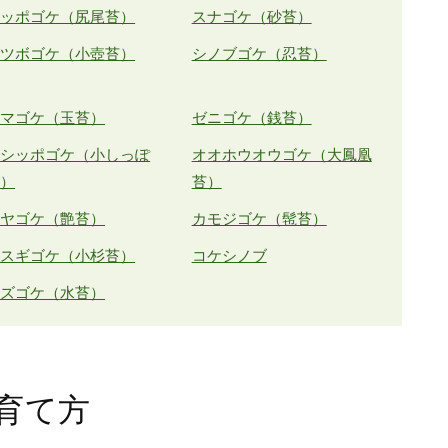
シッポゴケ（尻尾苔）
スナゴケ（砂苔）
コツボゴケ（小壺苔）
シノブゴケ（忍苔）
タマゴケ（玉苔）
ゼニゴケ（銭苔）
コシッポゴケ（小しっぽ
オオホウオウゴケ（大鳳凰
苔）
苔）
ツヤゴケ（艶苔）
カモジゴケ（髢苔）
コスギゴケ（小杉苔）
コケシノブ
ミズゴケ（水苔）
育て方