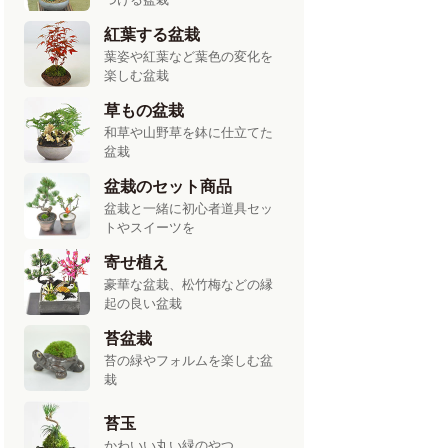
紅葉する盆栽
葉姿や紅葉など葉色の変化を
楽しむ盆栽
草もの盆栽
和草や山野草を鉢に仕立てた
盆栽
盆栽のセット商品
盆栽と一緒に初心者道具セッ
トやスイーツを
寄せ植え
豪華な盆栽、松竹梅などの縁
起の良い盆栽
苔盆栽
苔の緑やフォルムを楽しむ盆
栽
苔玉
かわいい丸い緑のやつ