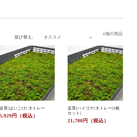
4個の商品
並び替え:
這苔(はいごけ) 大トレー
這苔(ハイゴケ)大トレー(5枚
セット)
通
5,929
円（税込）
通
21,780
円（税込）
常
常
価
価