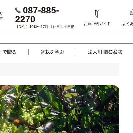
087-885-
い
2270
栽の
お買い物ガイド
よく
【受付】10時〜17時 【休日】土日祝
トで贈る
盆栽を
学ぶ
法人用 贈答盆栽