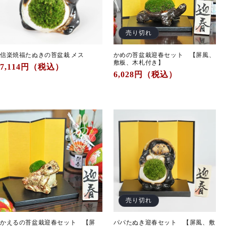
売り切れ
信楽焼福たぬきの苔盆栽 メス
かめの苔盆栽迎春セット 【屏風、
敷板、木札付き】
通
7,114
円（税込）
通
6,028
円（税込）
常
常
価
価
格
格
売り切れ
かえるの苔盆栽迎春セット 【屏
パパたぬき迎春セット 【屏風、敷