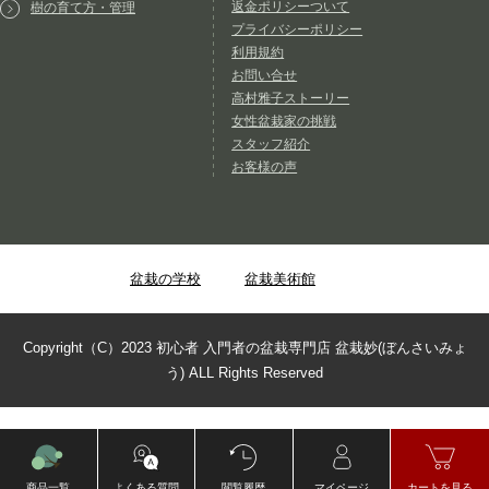
返金ポリシーついて
樹の育て方・管理
プライバシーポリシー
利用規約
お問い合せ
高村雅子ストーリー
女性盆栽家の挑戦
スタッフ紹介
お客様の声
盆栽の学校
盆栽美術館
Copyright（C）2023 初心者 入門者の盆栽専門店 盆栽妙(ぼんさいみょ
う) ALL Rights Reserved
商品一覧
よくある質問
閲覧履歴
マイページ
カートを見る