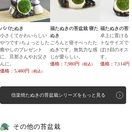
パパたぬき
福たぬきの苔盆栽 寝た
福たぬきの苔盆
小さくてかわいらしい
ぬき
卓上に置ける
やつです♪ちょっとした
ごろんと寝そべったた
トなサイズで
癒やしのプレゼント
ぬきです。無気力な感
ぼけ顔のオス
に、旦那さんやお父さ
じが愛らしい。
す。
んに。
価格：7,980円
価格：7,114円
（税込）
価格：5,480円
（税込）
信楽焼たぬきの苔盆栽シリーズをもっと見る
その他の苔盆栽