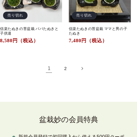
売り切れ
売り切れ
信楽たぬきの苔盆栽 パパたぬきと
信楽たぬきの苔盆栽 ママと男の子
子供達
たぬき
通
8,580
円（税込）
通
7,480
円（税込）
常
常
価
価
格
格
1
2
盆栽妙の会員特典
新規会員登録で初回購入から使える500円クーポ