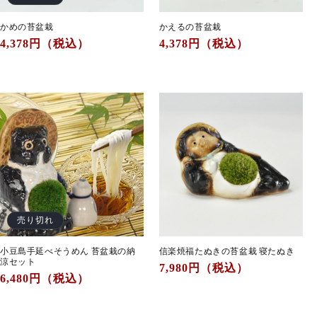
かめの苔盆栽
かえるの苔盆栽
通
4,378
円（税込）
通
4,378
円（税込）
常
常
価
価
格
格
売り切れ
小豆島手延べそうめん 苔盆栽の納
信楽焼福たぬきの苔盆栽 寝たぬき
涼セット
通
7,980
円（税込）
通
6,480
円（税込）
常
常
価
価