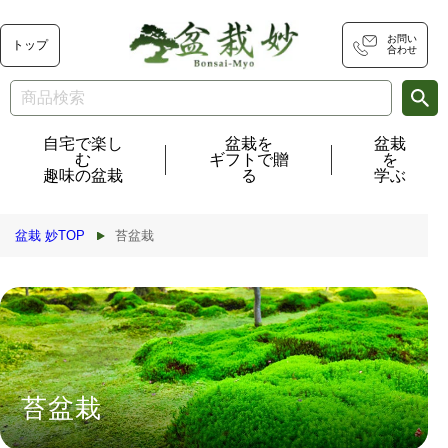
コンテ
ンツに
進む
お問い
トップ
合わせ
自宅で楽し
盆栽を
盆栽
む
ギフトで贈
を
趣味の盆栽
る
学ぶ
盆栽 妙TOP
苔盆栽
苔盆栽