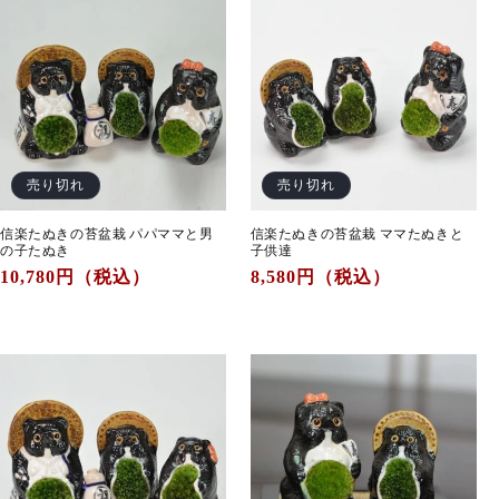
売り切れ
売り切れ
信楽たぬきの苔盆栽 パパママと男
信楽たぬきの苔盆栽 ママたぬきと
の子たぬき
子供達
通
10,780
円（税込）
通
8,580
円（税込）
常
常
価
価
格
格