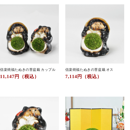
格
格
信楽焼福たぬきの苔盆栽 カップル
信楽焼福たぬきの苔盆栽 オス
通
11,147
円（税込）
通
7,114
円（税込）
常
常
価
価
格
格