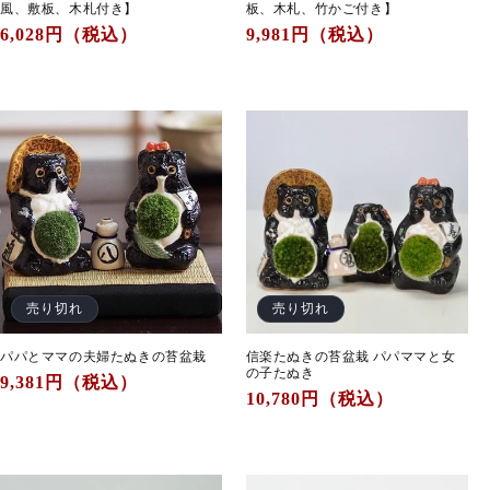
風、敷板、木札付き】
板、木札、竹かご付き】
通
6,028
円（税込）
通
9,981
円（税込）
常
常
価
価
格
格
売り切れ
売り切れ
パパとママの夫婦たぬきの苔盆栽
信楽たぬきの苔盆栽 パパママと女
の子たぬき
通
9,381
円（税込）
通
10,780
円（税込）
常
常
価
価
格
格