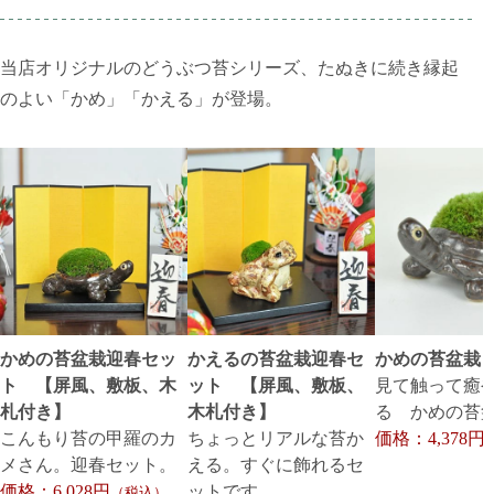
当店オリジナルのどうぶつ苔シリーズ、たぬきに続き縁起
のよい「かめ」「かえる」が登場。
かめの苔盆栽迎春セッ
かえるの苔盆栽迎春セ
かめの苔盆栽
ト 【屏風、敷板、木
ット 【屏風、敷板、
見て触って癒
札付き】
木札付き】
る かめの苔
こんもり苔の甲羅のカ
ちょっとリアルな苔か
価格：4,378円
メさん。迎春セット。
える。すぐに飾れるセ
価格：6,028円
ットです。
（税込）