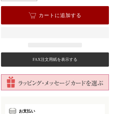
三
三
盆
盆
カートに追加する
ゴ
ゴ
ー
ー
フ
フ
レ
レ
ッ
ッ
ト
ト
と
と
ミ
ミ
FAX注文用紙を表示する
ニ
ニ
長
長
寿
寿
梅
梅
ハ
ハ
ケ
ケ
メ
メ
丸
丸
お支払い
鉢
鉢