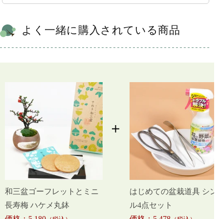
よく一緒に購入されている商品
和三盆ゴーフレットとミニ
はじめての盆栽道具 シン
長寿梅 ハケメ丸鉢
ル4点セット
価格：5,180
価格：5,478