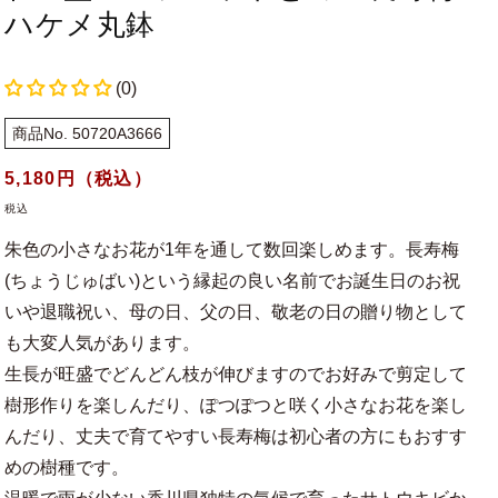
ハケメ丸鉢
(0)
商品No. 50720A3666
通
5,180
円（税込）
常
税込
価
朱色の小さなお花が1年を通して数回楽しめます。長寿梅
格
(ちょうじゅばい)という縁起の良い名前でお誕生日のお祝
いや退職祝い、母の日、父の日、敬老の日の贈り物として
も大変人気があります。
生長が旺盛でどんどん枝が伸びますのでお好みで剪定して
樹形作りを楽しんだり、ぽつぽつと咲く小さなお花を楽し
んだり、丈夫で育てやすい長寿梅は初心者の方にもおすす
めの樹種です。