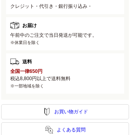
クレジット・代引き・銀行振り込み・
の
の
数
数
量
量
お届け
を
を
午前中のご注文で当日発送が可能です。
減
増
※休業日を除く
ら
や
す
す
送料
全国一律650円
税込8,800円以上で送料無料
※一部地域を除く
お買い物ガイド
よくある質問