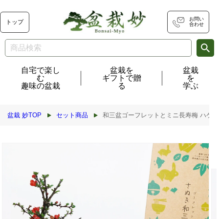
コンテ
ンツに
進む
お問い
トップ
合わせ
自宅で楽し
盆栽を
盆栽
む
ギフトで贈
を
趣味の盆栽
る
学ぶ
盆栽 妙TOP
セット商品
和三盆ゴーフレットとミニ長寿梅 ハケ
商品情
報にス
キップ