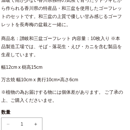
温暖で雨が少ない香川県独特の気候で育ったサトウキビか
ら作られる香川県の特産品・和三盆を使用したゴーフレッ
トのセットです。和三盆の上質で優しい甘み感じるゴーフ
レットを長寿梅の盆栽と一緒に。
商品名：讃岐和三盆ゴーフレット 内容量：10枚入り ※本
品製造工場では、そば・落花生・えび・カニを含む製品を
生産しています。
幅12cm x 樹高15cm
万古焼 幅10cm x 奥行10cm×高さ6cm
※植物の為お届けする物には個体差があります。 ご了承の
上、ご購入くださいませ。
数量
和
和