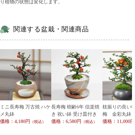
り植物の状態は変化します。
関連する盆栽・関連商品
ミニ長寿梅 万古焼 ハケ
長寿梅 樹齢6年 信楽焼
枝振りの良い
メ丸鉢
き 祝い鉢 受け皿付き
梅 金彩丸鉢
価格：4,180円
価格：6,580円
価格：11,000円
（税込）
（税込）