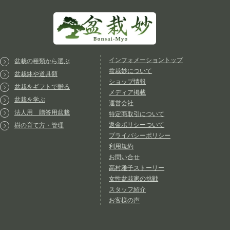
インフォメーショントップ
盆栽の種類から選ぶ
盆栽妙について
盆栽鉢や道具類
ショップ情報
盆栽をギフトで贈る
メディア掲載
盆栽を学ぶ
運営会社
法人用 贈答用盆栽
特定商取引について
返金ポリシーついて
樹の育て方・管理
プライバシーポリシー
利用規約
お問い合せ
高村雅子ストーリー
女性盆栽家の挑戦
スタッフ紹介
お客様の声