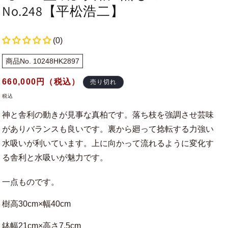
No.248【平松浩二】
(0)
商品No. 10248HK2897
通
660,000
円（税込）
売り切れ
常
税込
価
神と舎利の動きが見事な真柏です。落ち枝を強調させ芸味
格
がありバランスも良いです。裏から廻って捻転する力強い
水吸いが利いています。上に向かって流れるように変化す
る舎利と水吸いが魅力です。
一点ものです。
樹高30cm×幅40cm
鉢幅21cm×高さ7.5cm