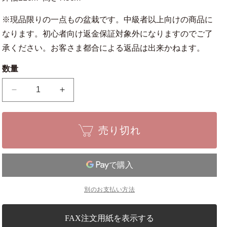
※現品限りの一点もの盆栽です。中級者以上向けの商品に
なります。初心者向け返金保証対象外になりますのでご了
承ください。お客さま都合による返品は出来かねます。
数量
【匠
【匠
の
の
盆
盆
売り切れ
栽】
栽】
真
真
柏
柏
1
1
点
点
も
も
別のお支払い方法
の
の
No.248【平
No.248【平
FAX注文用紙を表示する