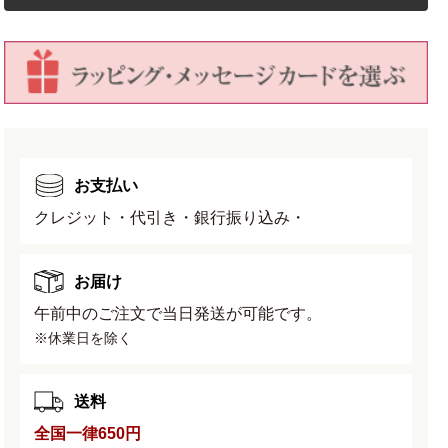
松
松
浩
浩
二】
二】
の
の
数
数
量
量
を
を
減
増
お支払い
ら
や
す
す
クレジット・代引き・銀行振り込み・
お届け
午前中のご注文で当日発送が可能です。
※休業日を除く
送料
全国一律650円