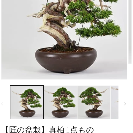
【匠の盆栽】真柏 1点もの