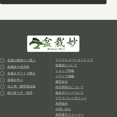
インフォメーショントップ
盆栽の種類から選ぶ
盆栽妙について
盆栽鉢や道具類
ショップ情報
盆栽をギフトで贈る
メディア掲載
盆栽を学ぶ
運営会社
法人用 贈答用盆栽
特定商取引について
返金ポリシーついて
樹の育て方・管理
プライバシーポリシー
利用規約
お問い合せ
高村雅子ストーリー