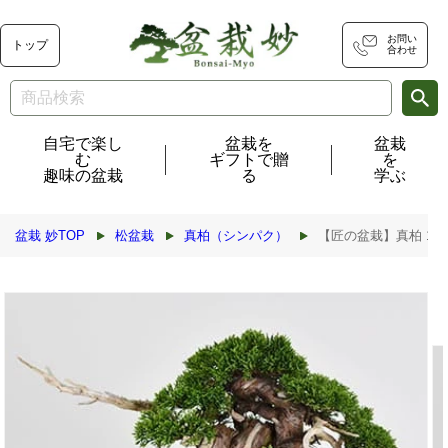
コンテ
ンツに
進む
お問い
トップ
合わせ
自宅で楽し
盆栽を
盆栽
む
ギフトで贈
を
趣味の盆栽
る
学ぶ
盆栽 妙TOP
松盆栽
真柏（シンパク）
【匠の盆栽】真柏 1点も
商品情
報にス
キップ