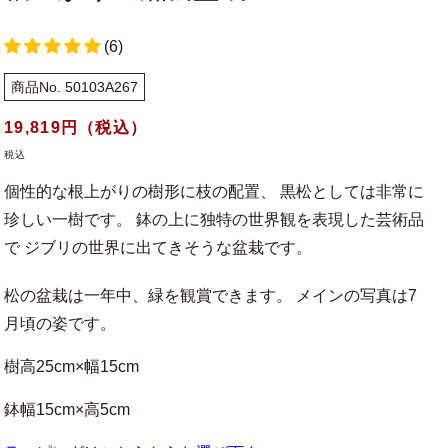
(6)
商品No. 50103A267
通
19,819
円（税込）
常
税込
価
個性的な根上がりの樹形に枝の配置、 黒松としては非常に
格
珍しい一樹です。 鉢の上に独特の世界観を表現した芸術品
で ジブリの世界に出てきそうな盆栽です。
松の盆栽は一年中、緑を観賞できます。 メインの写真は7
月頃の姿です。
樹高25cm×幅15cm
鉢幅15cm×高5cm