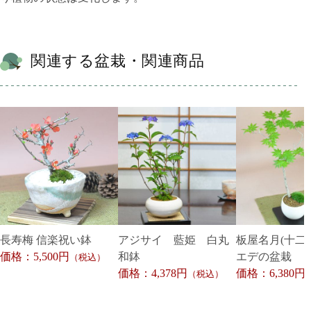
関連する盆栽・関連商品
長寿梅 信楽祝い鉢
アジサイ 藍姫 白丸
板屋名月(十二
価格：5,500円
和鉢
エデの盆栽
（税込）
価格：4,378円
価格：6,380円
（税込）