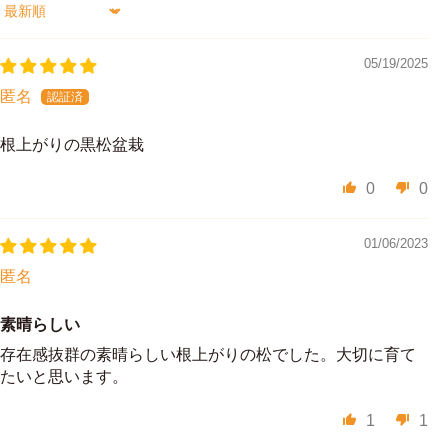
Sort by
05/19/2025
匿名
根上がりの黒松盆栽
0
0
01/06/2023
匿名
素晴らしい
存在感抜群の素晴らしい根上がりの松でした。大切に育て
たいと思います。
1
1