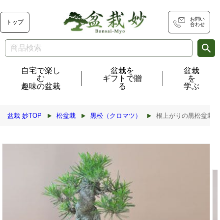
コンテ
ンツに
進む
お問い
トップ
合わせ
自宅で楽し
盆栽を
盆栽
む
ギフトで贈
を
趣味の盆栽
る
学ぶ
盆栽 妙TOP
松盆栽
黒松（クロマツ）
根上がりの黒松盆栽
商品情
報にス
キップ