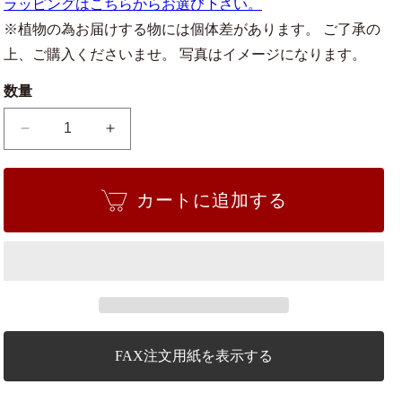
ラッピングはこちらからお選び下さい。
※植物の為お届けする物には個体差があります。 ご了承の
上、ご購入くださいませ。 写真はイメージになります。
数量
根
根
上
上
が
が
カートに追加する
り
り
の
の
黒
黒
松
松
盆
盆
栽
栽
の
の
数
数
FAX注文用紙を表示する
量
量
を
を