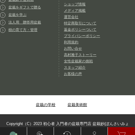
ショップ情報
盆栽をギフトで贈る
メディア掲載
盆栽を学ぶ
運営会社
法人用 贈答用盆栽
特定商取引について
返金ポリシーついて
樹の育て方・管理
プライバシーポリシー
利用規約
お問い合せ
高村雅子ストーリー
女性盆栽家の挑戦
スタッフ紹介
お客様の声
盆栽の学校
盆栽美術館
Copyright（C）2023 初心者 入門者の盆栽専門店 盆栽妙(ぼんさいみょ
う) ALL Rights Reserved