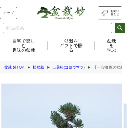
コンテ
ンツに
進む
お問い
トップ
合わせ
自宅で楽し
盆栽を
盆栽
む
ギフトで贈
を
趣味の盆栽
る
学ぶ
盆栽 妙TOP
松盆栽
五葉松(ゴヨウマツ)
【一点物 匠の盆栽】 五
商品情
報にス
キップ