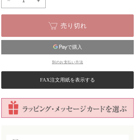
【一
【一
点
点
物
物
売り切れ
匠
匠
の
の
盆
盆
栽】
栽】
五
五
別のお支払い方法
葉
葉
松
松
No.150
No.150
FAX注文用紙を表示する
の
の
数
数
量
量
を
を
減
増
ら
や
す
す