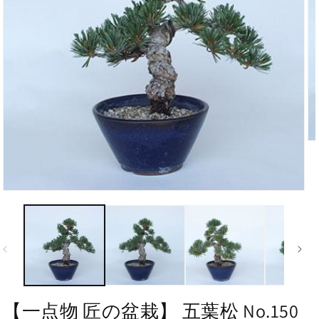
【一点物 匠の盆栽】 五葉松 No.150