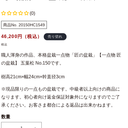
(0)
商品No. 20150HC1549
通
46,200
円（税込）
売り切れ
常
税込
価
職人渾身の作品、本格盆栽一点物「匠の盆栽」【一点物 匠
格
の盆栽】 五葉松 No.150です。
樹高21cm×幅24cm×幹直径3cm
※現品限りの一点もの盆栽です。中級者以上向けの商品に
なります。初心者向け返金保証対象外になりますのでご了
承ください。お客さま都合による返品は出来かねます。
数量