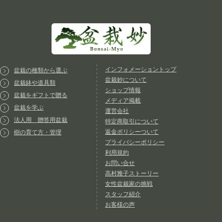
インフォメーショントップ
盆栽の種類から選ぶ
盆栽妙について
盆栽鉢や道具類
ショップ情報
盆栽をギフトで贈る
メディア掲載
盆栽を学ぶ
運営会社
法人用 贈答用盆栽
特定商取引について
返金ポリシーついて
樹の育て方・管理
プライバシーポリシー
利用規約
お問い合せ
高村雅子ストーリー
女性盆栽家の挑戦
スタッフ紹介
お客様の声