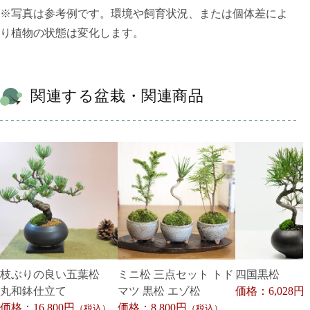
※写真は参考例です。環境や飼育状況、または個体差によ
り植物の状態は変化します。
関連する盆栽・関連商品
枝ぶりの良い五葉松
ミニ松 三点セット トド
四国黒松
丸和鉢仕立て
マツ 黒松 エゾ松
価格：6,028円
価格：16,800円
価格：8,800円
（税込）
（税込）