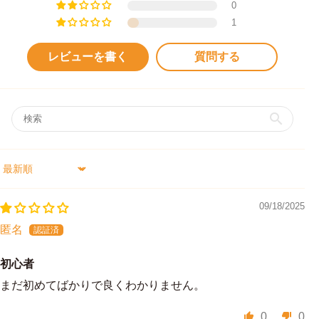
0
1
レビューを書く
質問する
Sort by
09/18/2025
匿名
初心者
まだ初めてばかりで良くわかりません。
0
0