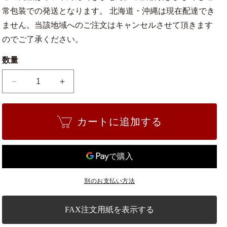
常包装での発送となります。 北海道・沖縄は現在配達でき
ません。当該地域へのご注文はキャンセルさせて頂きます
のでご了承ください。
数量
盆
盆
栽
栽
の
の
カートに追加する
肥
肥
料
料
200g
200g
の
の
数
数
量
量
別のお支払い方法
を
を
減
増
FAX注文用紙を表示する
ら
や