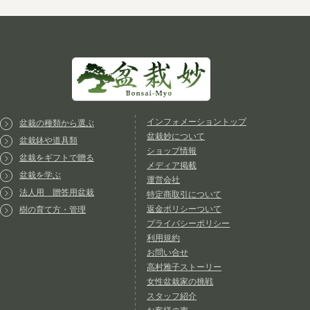
インフォメーショントップ
盆栽の種類から選ぶ
盆栽妙について
盆栽鉢や道具類
ショップ情報
盆栽をギフトで贈る
メディア掲載
盆栽を学ぶ
運営会社
法人用 贈答用盆栽
特定商取引について
返金ポリシーついて
樹の育て方・管理
プライバシーポリシー
利用規約
お問い合せ
高村雅子ストーリー
女性盆栽家の挑戦
スタッフ紹介