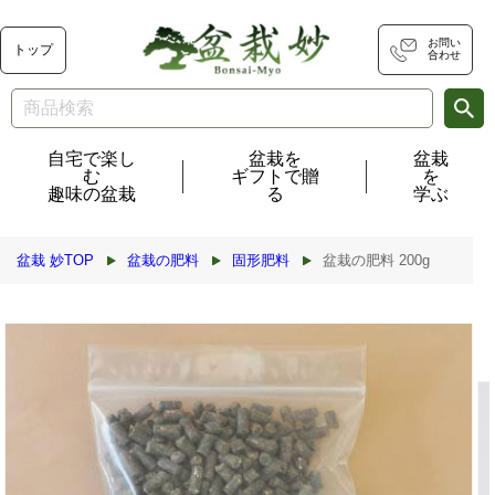
コンテ
ンツに
進む
お問い
トップ
合わせ
自宅で楽し
盆栽を
盆栽
む
ギフトで贈
を
趣味の盆栽
る
学ぶ
盆栽 妙TOP
盆栽の肥料
固形肥料
盆栽の肥料 200g
商品情
報にス
キップ