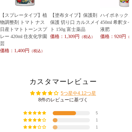
【スプレータイプ】植
【塗布タイプ】保護剤
ハイポネック
物調整剤 トマト ナス
保護 切り口 カルスメイ
450ml 希釈タ
日産トマトトーンスプ
ト 150g 富士薬品
液肥
レー 420ml 住友化学園
価格：1,309円
価格：920円
（税込）
（
芸
価格：1,400円
（税込）
カスタマーレビュー
5つ星中4.12つ星
8件のレビューに基づく
5
1
1