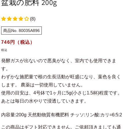
盆栽の肥料 200g
(8)
商品No. 80035A896
通
746
円（税込）
常
税込
価
発酵ガスが出ないので悪臭がなく、室内でも使用できま
格
す。
わずかな施肥量で根の生長活動が旺盛になり、葉色を良く
します。 農薬は一切使用していません。
使用の目安は、4号鉢で1ヶ月に5g(小さじ1.5杯)程度です。
あとは毎日の水やりで浸透していきます。
内容量:200g 天然動物質有機肥料 チッソ:リン酸:カリ=6:5:2
この商品はギフト対応できません。ご依頼頂きましても通