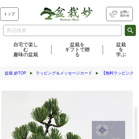
コンテ
ンツに
進む
お問い
トップ
合わせ
自宅で楽し
盆栽を
盆栽
む
ギフトで贈
を
趣味の盆栽
る
学ぶ
盆栽 妙TOP
ラッピング＆メッセージカード
【無料ラッピング】
商品情
報にス
キップ