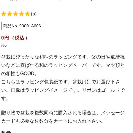
(5)
商品No. 90001A606
通
0
円（税込）
常
税込
価
盆栽にぴったりな和柄のラッピングです。父の日や還暦祝
格
いなどに喜ばれる和のラッピングペーパーです。マツ類と
の相性もGOOD。
こちらはラッピング包装紙です。盆栽は別でお選び下さ
い。画像はラッピングイメージです。リボンはゴールドで
す。
贈り物で盆栽を複数同時に購入される場合は、メッセージ
カードも必要な枚数分をカートにお入れ下さい。