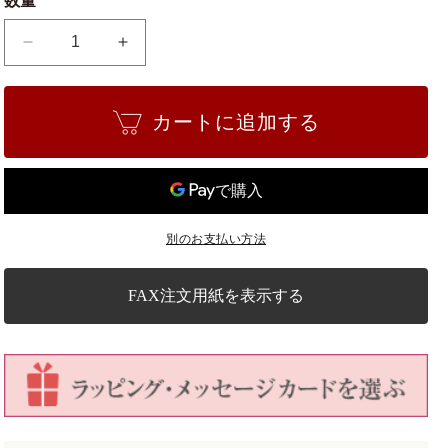
数量
【無
【無
料
料
ラ
ラ
カートに追加する
ッ
ッ
ピ
ピ
ン
ン
グ】
グ】
和
和
別のお支払い方法
モ
モ
ダ
ダ
ン
ン
FAX注文用紙を表示する
藍
藍
色
色
の
の
数
数
量
量
を
を