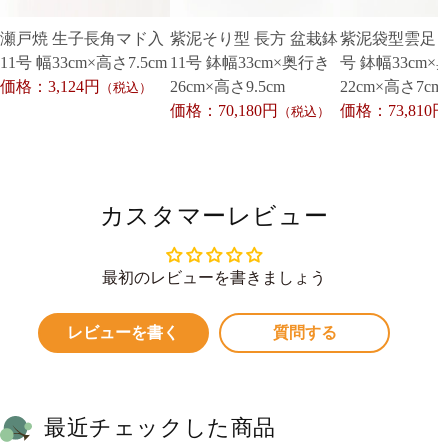
瀬戸焼 生子長角マド入
紫泥そり型 長方 盆栽鉢
紫泥袋型雲足 盆
11号 幅33cm×高さ7.5cm
11号 鉢幅33cm×奥行き
号 鉢幅33cm×
価格：3,124円
26cm×高さ9.5cm
22cm×高さ7cm
（税込）
価格：70,180円
価格：73,810円
（税込）
カスタマーレビュー
最初のレビューを書きましょう
レビューを書く
質問する
最近チェックした商品