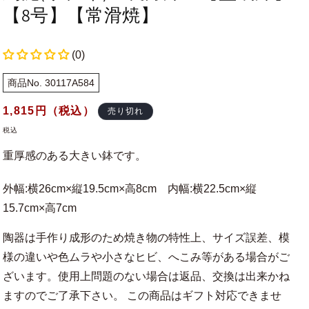
【8号】【常滑焼】
(0)
商品No. 30117A584
通
1,815
円（税込）
売り切れ
常
税込
価
重厚感のある大きい鉢です。
格
外幅:横26cm×縦19.5cm×高8cm 内幅:横22.5cm×縦
15.7cm×高7cm
陶器は手作り成形のため焼き物の特性上、サイズ誤差、模
様の違いや色ムラや小さなヒビ、へこみ等がある場合がご
ざいます。使用上問題のない場合は返品、交換は出来かね
ますのでご了承下さい。 この商品はギフト対応できませ