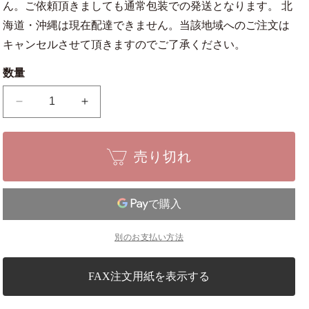
ん。ご依頼頂きましても通常包装での発送となります。 北
海道・沖縄は現在配達できません。当該地域へのご注文は
キャンセルさせて頂きますのでご了承ください。
数量
烏
烏
泥
泥
(ウ
(ウ
売り切れ
デ
デ
イ)
イ)
長
長
方
方
鉢
鉢
別のお支払い方法
【盆
【盆
栽
栽
鉢】
鉢】
FAX注文用紙を表示する
【8
【8
号】
号】