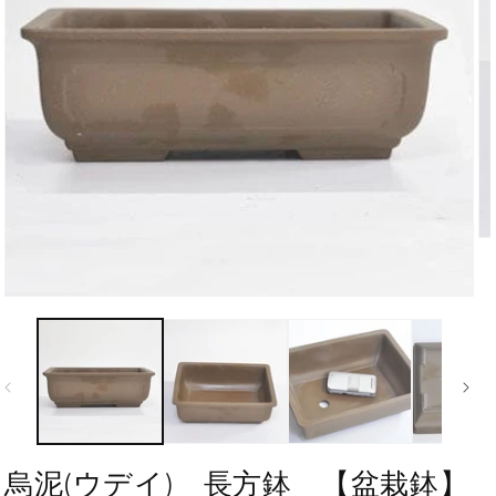
烏泥(ウデイ) 長方鉢 【盆栽鉢】