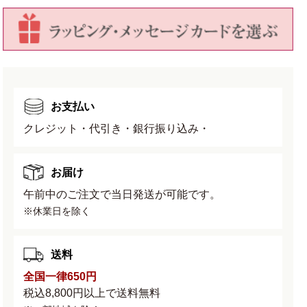
【常
【常
滑
滑
焼】
焼】
の
の
数
数
量
量
お支払い
を
を
クレジット・代引き・銀行振り込み・
減
増
ら
や
す
す
お届け
午前中のご注文で当日発送が可能です。
※休業日を除く
送料
全国一律650円
税込8,800円以上で送料無料