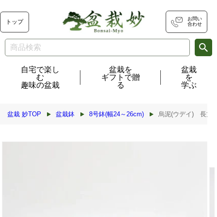
コンテ
ンツに
進む
お問い
トップ
合わせ
自宅で楽し
盆栽を
盆栽
む
ギフトで贈
を
趣味の盆栽
る
学ぶ
盆栽 妙TOP
盆栽鉢
8号鉢(幅24～26cm)
烏泥(ウデイ) 長方
商品情
報にス
キップ