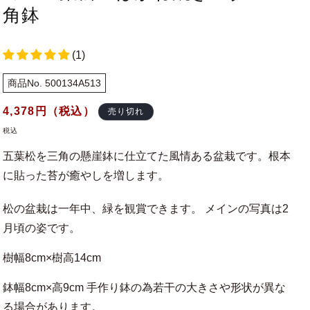
角鉢
(1)
商品No. 500134A513
通
4,378
円（税込）
売り切れ
常
税込
価
五葉松を三角の懸崖鉢に仕立てた風情ある盆栽です。根本
格
に貼った苔が癒やしを増します。
松の盆栽は一年中、緑を観賞できます。 メインの写真は2
月頃の姿です。
樹幅8cm×樹高14cm
鉢幅8cm×高9cm 手作り鉢の為若干の大きさや形状が異な
る場合があります。