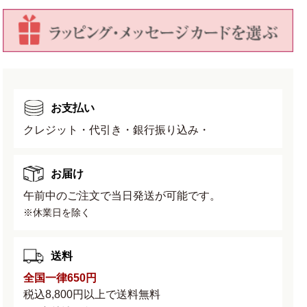
ン
ン
三
三
角
角
鉢
鉢
の
の
数
数
お支払い
量
量
クレジット・代引き・銀行振り込み・
を
を
減
増
ら
や
お届け
す
す
午前中のご注文で当日発送が可能です。
※休業日を除く
送料
全国一律650円
税込8,800円以上で送料無料