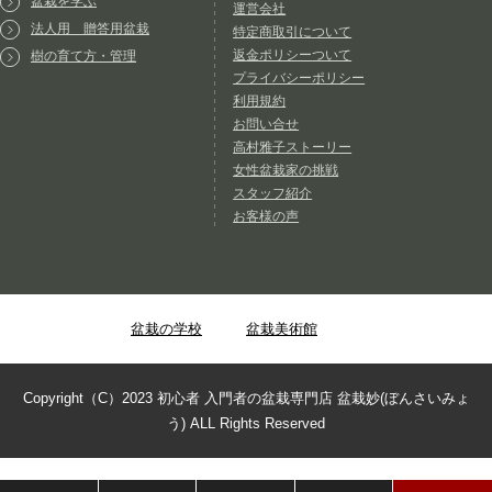
盆栽を学ぶ
運営会社
法人用 贈答用盆栽
特定商取引について
返金ポリシーついて
樹の育て方・管理
プライバシーポリシー
利用規約
お問い合せ
高村雅子ストーリー
女性盆栽家の挑戦
スタッフ紹介
お客様の声
盆栽の学校
盆栽美術館
Copyright（C）2023 初心者 入門者の盆栽専門店 盆栽妙(ぼんさいみょ
う) ALL Rights Reserved