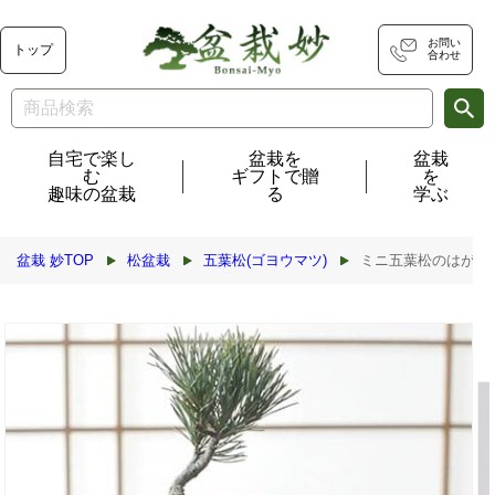
コンテ
ンツに
進む
お問い
トップ
合わせ
自宅で楽し
盆栽を
盆栽
む
ギフトで贈
を
趣味の盆栽
る
学ぶ
盆栽 妙TOP
松盆栽
五葉松(ゴヨウマツ)
ミニ五葉松のはがね
商品情
報にス
キップ