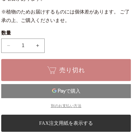
※植物のためお届けするものには個体差があります。 ご了
承の上、ご購入くださいませ。
数量
ミ
ミ
ニ
ニ
五
五
売り切れ
葉
葉
松
松
の
の
は
は
が
が
別のお支払い方法
ね
ね
焼
焼
き
き
FAX注文用紙を表示する
モ
モ
ダ
ダ