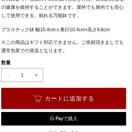
の健康を維持することができます。屋外でも屋内でも安心
して使用できる、頼れる万能鉢です。
プラスチック鉢 幅10.4cm x 奥行10.4cm×高さ9.6cm
※この商品はギフト対応できません。ご依頼頂きましても
通常包装での発送となります。
数量
プ
プ
ラ
ラ
鉢
鉢
カートに追加する
3.5
3.5
号
号
ス
ス
タ
タ
ン
ン