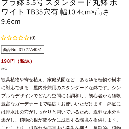
プラ鉢 3.5号 スタンダード丸鉢 ホ
ワイト TB35穴有 幅10.4cm×高さ
9.6cm
(0)
商品No. 31727A4051
通
198
円（税込）
常
税込
価
観葉植物や寄せ植え、家庭菜園など、あらゆる植物や樹木
格
に対応できる、屋内外兼用のスタンダードな鉢です。シン
プルなデザインでどんな空間にも調和し、初心者から経験
豊富なガーデナーまで幅広くお使いいただけます。鉢底に
は排水用の穴がしっかりと開いているため、過剰な水分を
逃がし、植物の根が健やかに成長する環境を提供します。
これにより、根腐れや病害虫の発生を抑え、長期的に植物