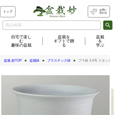
コンテ
ンツに
進む
お問い
トップ
合わせ
自宅で楽し
盆栽を
盆栽
む
ギフトで贈
を
趣味の盆栽
る
学ぶ
盆栽 妙TOP
盆栽鉢
プラスチック鉢
プラ鉢 3.5号 スタンダード
商品情
報にス
キップ