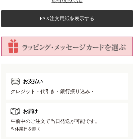
ダ
ダ
別のお支払い方法
ー
ー
ド
ド
FAX注文用紙を表示する
丸
丸
鉢
鉢
ホ
ホ
ワ
ワ
イ
イ
ト
ト
TB35
TB35
穴
穴
お支払い
有
有
幅
幅
クレジット・代引き・銀行振り込み・
10.4cm×
10.4cm×
高
高
お届け
さ
さ
9.6cm
9.6cm
午前中のご注文で当日発送が可能です。
の
の
※休業日を除く
数
数