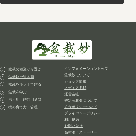
インフォメーショントップ
盆栽の種類から選ぶ
盆栽妙について
盆栽鉢や道具類
ショップ情報
盆栽をギフトで贈る
メディア掲載
盆栽を学ぶ
運営会社
法人用 贈答用盆栽
特定商取引について
返金ポリシーついて
樹の育て方・管理
プライバシーポリシー
利用規約
お問い合せ
高村雅子ストーリー