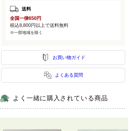
量
量
を
を
送料
減
増
全国一律650円
ら
や
税込8,800円以上で送料無料
す
す
※一部地域を除く
お買い物ガイド
よくある質問
よく一緒に購入されている商品