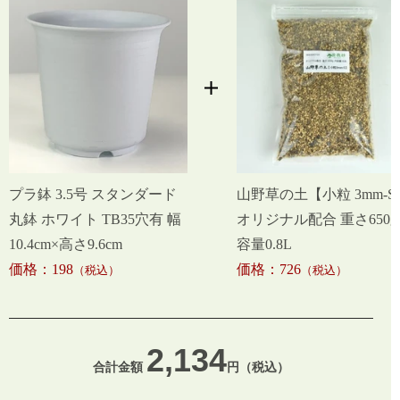
プラ鉢 3.5号 スタンダード
山野草の土【小粒 3mm-S
丸鉢 ホワイト TB35穴有 幅
オリジナル配合 重さ650g
10.4cm×高さ9.6cm
容量0.8L
価格：198
価格：726
（税込）
（税込）
2,134
合計金額
円（税込）