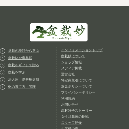
インフォメーショントップ
盆栽の種類から選ぶ
盆栽妙について
盆栽鉢や道具類
ショップ情報
盆栽をギフトで贈る
メディア掲載
盆栽を学ぶ
運営会社
法人用 贈答用盆栽
特定商取引について
返金ポリシーついて
樹の育て方・管理
プライバシーポリシー
利用規約
お問い合せ
高村雅子ストーリー
女性盆栽家の挑戦
スタッフ紹介
お客様の声