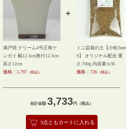
瀬戸焼 クリーム4号正角ケ
ミニ盆栽の土【小粒3mm-
ンガイ 幅12.3cm奥行12.3cm
S】 オリジナル配合 重
高さ12cm
さ:700g 内容量:0.9L
価格：1,797
価格：726
（税込）
（税込）
3,733
合計金額
円（税込）
3点ともカートに入れる