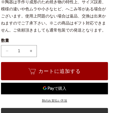
※陶器は手作り成形のため焼き物の特性上、サイズ誤差、
模様の違いや色ムラや小さなヒビ、へこみ等がある場合が
ございます。使用上問題のない場合は返品、交換は出来か
ねますのでご了承下さい。※この商品はギフト対応できま
せん。ご依頼頂きましても通常包装での発送となります。
数量
瀬
瀬
戸
戸
焼
焼
カートに追加する
ク
ク
リ
リ
ー
ー
ム
ム
4
4
号
号
別のお支払い方法
正
正