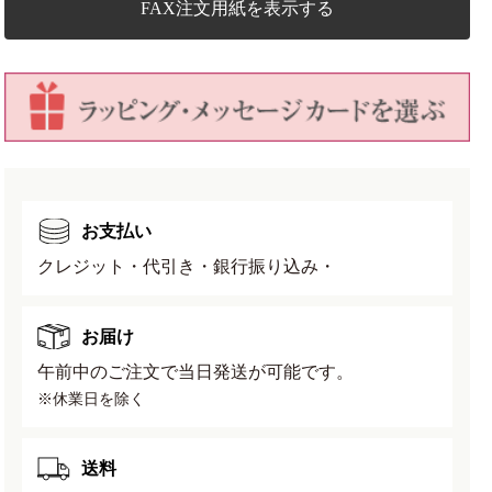
角
角
FAX注文用紙を表示する
ケ
ケ
ン
ン
ガ
ガ
イ
イ
幅
幅
12.3cm
12.3cm
奥
奥
行
行
お支払い
12.3cm
12.3cm
高
高
クレジット・代引き・銀行振り込み・
さ
さ
12cm
12cm
の
の
お届け
数
数
午前中のご注文で当日発送が可能です。
量
量
※休業日を除く
を
を
減
増
ら
や
送料