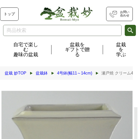
コンテ
ンツに
進む
お問い
トップ
合わせ
自宅で楽し
盆栽を
盆栽
む
ギフトで贈
を
趣味の盆栽
る
学ぶ
盆栽 妙TOP
盆栽鉢
4号鉢(幅11～14cm)
瀬戸焼 クリーム4号正角
商品情
報にス
キップ