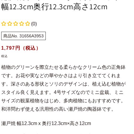
幅12.3cm奥行12.3cm高さ12cm
(0)
商品No. 31656A3953
通
1,797
円（税込）
常
税込
価
植物のグリーンを際立たせる柔らかなクリーム色の正角鉢
格
です。お花や実などの華やかさはより引き立ててくれま
す。深さのある形状とソリのデザインは、植え込む植物が
スタイル良く見えます。4号サイズなのでミニ盆栽、ミニ
サイズの観葉植物をはじめ、多肉植物にもおすすめです。
和洋問わず使える汎用性の高い瀬戸焼の陶器鉢です。
瀬戸焼 幅12.3cm x 奥行12.3cm×高さ12cm