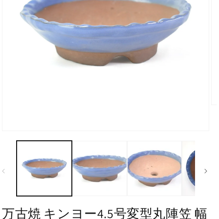
万古焼 キンヨー4.5号変型丸陣笠 幅