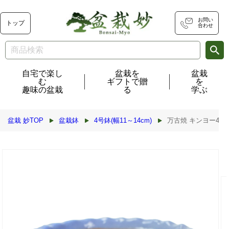
コンテ
ンツに
進む
お問い
トップ
合わせ
自宅で楽し
盆栽を
盆栽
む
ギフトで贈
を
趣味の盆栽
る
学ぶ
盆栽 妙TOP
盆栽鉢
4号鉢(幅11～14cm)
万古焼 キンヨー4.5号
商品情
報にス
キップ