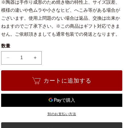
※陶器は手作り成形のため焼き物の特性上、サイズ誤差、
模様の違いや色ムラや小さなヒビ、へこみ等がある場合が
ございます。使用上問題のない場合は返品、交換は出来か
ねますのでご了承下さい。※この商品はギフト対応できま
せん。ご依頼頂きましても通常包装での発送となります。
数量
万
万
古
古
焼
焼
カートに追加する
キ
キ
ン
ン
ヨ
ヨ
ー
ー
4.5
4.5
号
号
別のお支払い方法
変
変