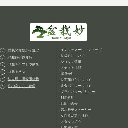
インフォメーショントップ
盆栽の種類から選ぶ
盆栽妙について
盆栽鉢や道具類
ショップ情報
盆栽をギフトで贈る
メディア掲載
盆栽を学ぶ
運営会社
法人用 贈答用盆栽
特定商取引について
返金ポリシーついて
樹の育て方・管理
プライバシーポリシー
利用規約
お問い合せ
高村雅子ストーリー
女性盆栽家の挑戦
スタッフ紹介
お客様の声