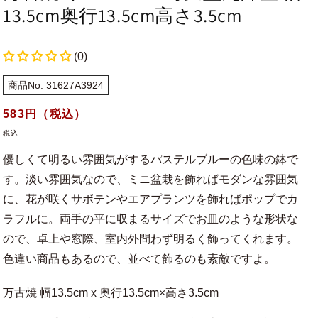
13.5cm奥行13.5cm高さ3.5cm
(0)
商品No. 31627A3924
通
583
円（税込）
常
税込
価
優しくて明るい雰囲気がするパステルブルーの色味の鉢で
格
す。淡い雰囲気なので、ミニ盆栽を飾ればモダンな雰囲気
に、花が咲くサボテンやエアプランツを飾ればポップでカ
ラフルに。両手の平に収まるサイズでお皿のような形状な
ので、卓上や窓際、室内外問わず明るく飾ってくれます。
色違い商品もあるので、並べて飾るのも素敵ですよ。
万古焼 幅13.5cm x 奥行13.5cm×高さ3.5cm