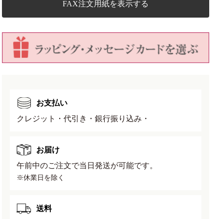
型
型
FAX注文用紙を表示する
丸
丸
陣
陣
笠
笠
幅
幅
13.5cm
13.5cm
奥
奥
行
行
13.5cm
13.5cm
お支払い
高
高
さ
さ
クレジット・代引き・銀行振り込み・
3.5cm
3.5cm
の
の
数
数
お届け
量
量
午前中のご注文で当日発送が可能です。
を
を
※休業日を除く
減
増
ら
や
す
す
送料