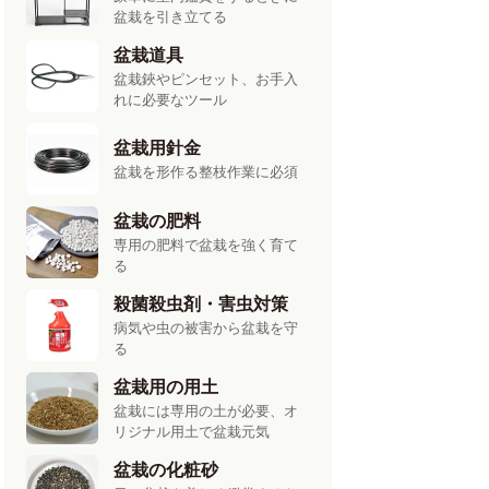
盆栽を引き立てる
盆栽道具
盆栽鋏やピンセット、お手入
れに必要なツール
盆栽用針金
盆栽を形作る整枝作業に必須
盆栽の肥料
専用の肥料で盆栽を強く育て
る
殺菌殺虫剤・害虫対策
病気や虫の被害から盆栽を守
る
盆栽用の用土
盆栽には専用の土が必要、オ
リジナル用土で盆栽元気
盆栽の化粧砂