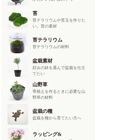
苔
苔テラリウムや苔玉を作りた
い。苔の素材
苔テラリウム
苔テラリウムの材料
盆栽素材
好みの鉢を選んで盆栽を仕立
てたい
山野草
寄植えを作るときに必要な山
野草の材料
盆栽の種
盆栽を種から育てたい方へ
ラッピング&