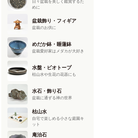
日々盆栽を美しく鑑賞するた
めに
盆栽飾り・フィギア
盆栽のお供に
めだか鉢・睡蓮鉢
盆栽愛好家はメダカが大好き
水盤・ビオトープ
枯山水や生花の花器にも
水石・飾り石
盆栽に通ずる禅の世界
枯山水
自宅で楽しめる小さな庭園キ
ット
庵治石