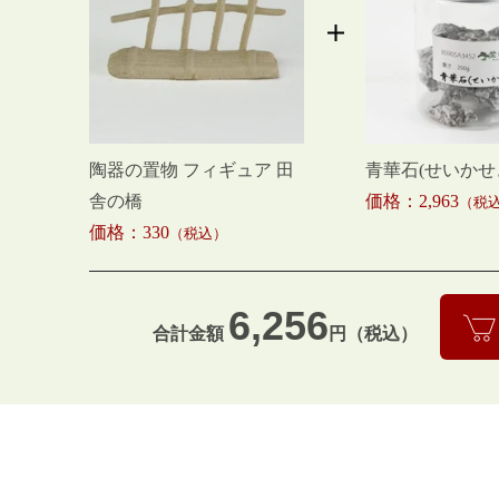
陶器の置物 フィギュア 田
青華石(せいかせ
舎の橋
価格：2,963
（税
価格：330
（税込）
6,256
合計金額
円（税込）