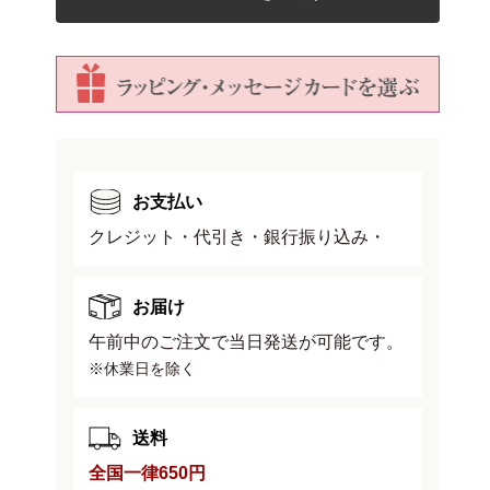
舎
舎
の
の
橋
橋
の
の
数
数
量
量
を
を
減
増
お支払い
ら
や
クレジット・代引き・銀行振り込み・
す
す
お届け
午前中のご注文で当日発送が可能です。
※休業日を除く
送料
全国一律650円