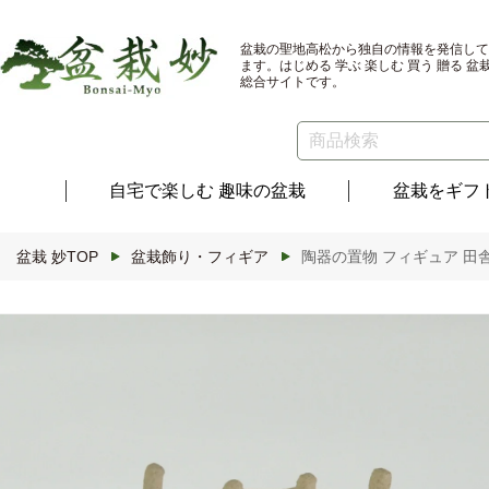
コンテ
ンツに
進む
盆栽の聖地高松から独自の情報を発信して
ます。はじめる 学ぶ 楽しむ 買う 贈る 盆
総合サイトです。
自宅で楽しむ
趣味の盆栽
盆栽を
ギフ
盆栽 妙TOP
盆栽飾り・フィギア
陶器の置物 フィギュア 田
商品情
報にス
キップ