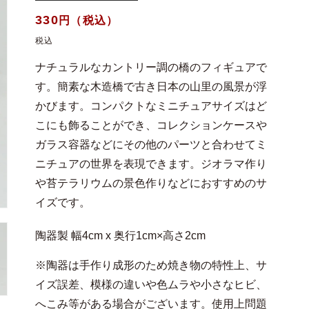
通
330
円（税込）
常
税込
価
ナチュラルなカントリー調の橋のフィギュアで
格
す。簡素な木造橋で古き日本の山里の風景が浮
かびます。コンパクトなミニチュアサイズはど
こにも飾ることができ、コレクションケースや
ガラス容器などにその他のパーツと合わせてミ
ニチュアの世界を表現できます。ジオラマ作り
や苔テラリウムの景色作りなどにおすすめのサ
イズです。
陶器製 幅4cm x 奥行1cm×高さ2cm
※陶器は手作り成形のため焼き物の特性上、サ
イズ誤差、模様の違いや色ムラや小さなヒビ、
へこみ等がある場合がございます。使用上問題