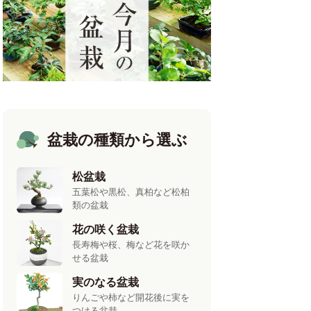
盆栽の種類から選ぶ
松盆栽
五葉松や黒松、真柏など松柏
類の盆栽
花の咲く盆栽
長寿梅や桜、梅など花を咲か
せる盆栽
実のなる盆栽
りんごや柿など開花後に実を
つける盆栽