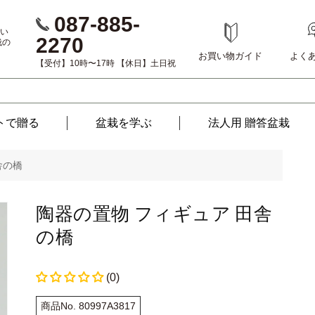
087-885-
い
2270
栽の
お買い物ガイド
よく
【受付】10時〜17時 【休日】土日祝
トで贈る
盆栽を
学ぶ
法人用 贈答盆栽
舎の橋
陶器の置物 フィギュア 田舎
の橋
(0)
商品No. 80997A3817