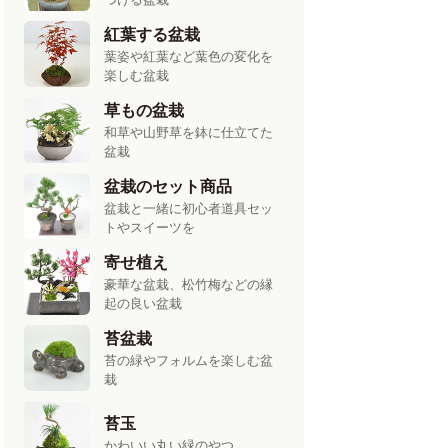
紅葉する盆栽
葉姿や紅葉など葉色の変化を
楽しむ盆栽
草もの盆栽
和草や山野草を鉢に仕立てた
盆栽
盆栽のセット商品
盆栽と一緒に初心者道具セッ
トやスイーツを
寄せ植え
豪華な盆栽、松竹梅などの縁
起の良い盆栽
苔盆栽
苔の緑やフォルムを楽しむ盆
栽
苔玉
かわいい丸い緑のやつ