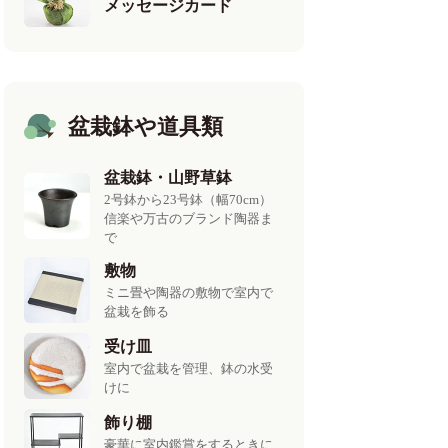
メッセージカード
盆栽鉢や道具類
盆栽鉢・山野草鉢
2号鉢から23号鉢（幅70cm）
信楽や万古のブランド陶器ま
で
敷物
ミニ畳や陶器の敷物で室内で
盆栽を飾る
受け皿
室内で盆栽を管理、鉢の水受
けに
飾り棚
豪華に室内鑑賞をするときに