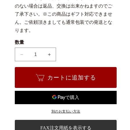
のない場合は返品、交換は出来かねますのでご
了承下さい。※この商品はギフト対応できませ
ん。ご依頼頂きましても通常包装での発送とな
ります。
数量
陶
陶
器
器
の
の
カートに追加する
置
置
物
物
フ
フ
ィ
ィ
ギ
ギ
別のお支払い方法
ュ
ュ
ア
ア
田
田
FAX注文用紙を表示する