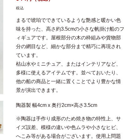
常
税込
価
まるで琥珀でできているような艶感と暖かい色
格
味を持った、高さ約3.5cmの小さな帆掛け船のフ
ィギュアです。屋根部分の木の枠組みや貨物部
分の網目など、細かな部分まで精巧に再現され
ています。
枯山水やミニチュア、またはインテリアなど、
多様に使えるアイテムです。並べておいたり、
他の船の商品と一緒に置くことでより豊かな情
景が演出できます。
陶器製 幅4cm x 奥行2cm×高さ3.5cm
※陶器は手作り成形のため焼き物の特性上、サ
イズ誤差、模様の違いや色ムラや小さなヒビ、
へこみ等がある場合がございます。使用上問題