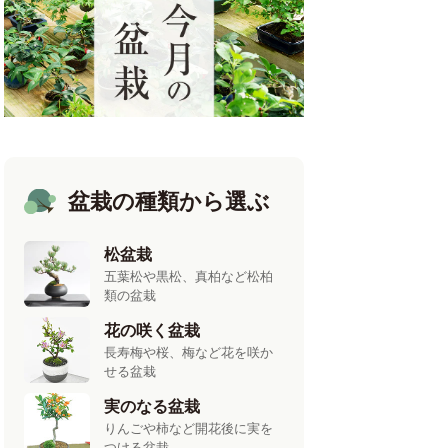
盆栽の種類から選ぶ
松盆栽
五葉松や黒松、真柏など松柏
類の盆栽
花の咲く盆栽
長寿梅や桜、梅など花を咲か
せる盆栽
実のなる盆栽
りんごや柿など開花後に実を
つける盆栽