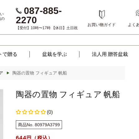
087-885-
い
2270
栽の
お買い物ガイド
よく
【受付】10時〜17時 【休日】土日祝
トで贈る
盆栽を
学ぶ
法人用 贈答盆栽
ア
陶器の置物 フィギュア 帆船
陶器の置物 フィギュア 帆船
(0)
商品No. 80979A3799
通
644
円（税込）