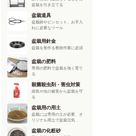
盆栽を引き立てる
盆栽道具
盆栽鋏やピンセット、お手入
れに必要なツール
盆栽用針金
盆栽を形作る整枝作業に必須
盆栽の肥料
専用の肥料で盆栽を強く育て
る
殺菌殺虫剤・害虫対策
病気や虫の被害から盆栽を守
る
盆栽用の用土
盆栽には専用の土が必要、オ
リジナル用土で盆栽元気
盆栽の化粧砂