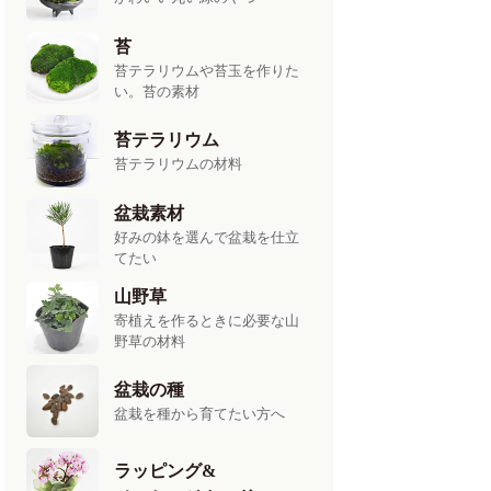
苔
苔テラリウムや苔玉を作りた
い。苔の素材
苔テラリウム
苔テラリウムの材料
盆栽素材
好みの鉢を選んで盆栽を仕立
てたい
山野草
寄植えを作るときに必要な山
野草の材料
盆栽の種
盆栽を種から育てたい方へ
ラッピング&