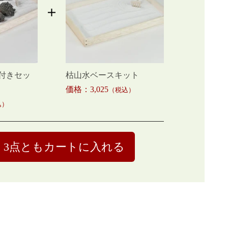
石付きセッ
枯山水ベースキット
価格：3,025
（税込）
込）
3点ともカートに入れる