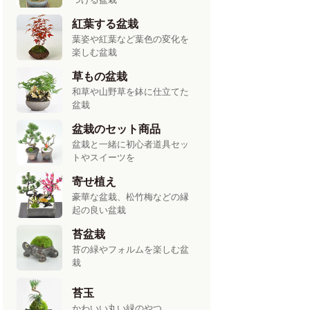
紅葉する盆栽
葉姿や紅葉など葉色の変化を
楽しむ盆栽
草もの盆栽
和草や山野草を鉢に仕立てた
盆栽
盆栽のセット商品
盆栽と一緒に初心者道具セッ
トやスイーツを
寄せ植え
豪華な盆栽、松竹梅などの縁
起の良い盆栽
苔盆栽
苔の緑やフォルムを楽しむ盆
栽
苔玉
かわいい丸い緑のやつ