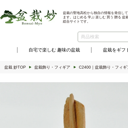
コンテ
ンツに
進む
盆栽の聖地高松から独自の情報を発信して
ます。はじめる 学ぶ 楽しむ 買う 贈る 盆
総合サイトです。
自宅で楽しむ
趣味の盆栽
盆栽を
ギフ
盆栽 妙TOP
盆栽飾り・フィギア
C2400｜盆栽飾り・フィギ
商品情
報にス
キップ