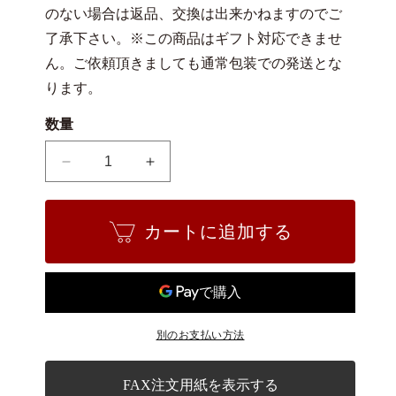
のない場合は返品、交換は出来かねますのでご
了承下さい。※この商品はギフト対応できませ
ん。ご依頼頂きましても通常包装での発送とな
ります。
数量
陶
陶
器
器
の
の
カートに追加する
置
置
物
物
フ
フ
ィ
ィ
ギ
ギ
別のお支払い方法
ュ
ュ
ア
ア
帆
帆
FAX注文用紙を表示する