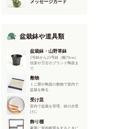
メッセージカード
盆栽鉢や道具類
盆栽鉢・山野草鉢
2号鉢から23号鉢（幅70cm）
信楽や万古のブランド陶器ま
で
敷物
ミニ畳や陶器の敷物で室内で
盆栽を飾る
受け皿
室内で盆栽を管理、鉢の水受
けに
飾り棚
豪華に室内鑑賞をするときに