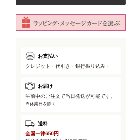
船
船
の
の
数
数
量
量
を
を
減
増
ら
や
す
す
お支払い
クレジット・代引き・銀行振り込み・
お届け
午前中のご注文で当日発送が可能です。
※休業日を除く
送料
全国一律650円