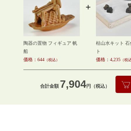
陶器の置物 フィギュア 帆
枯山水キット 
船
ト
価格：644
価格：4,235
（税込）
（税
7,904
合計金額
円（税込）