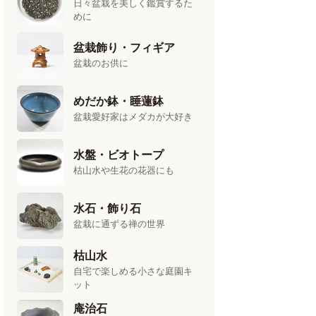
日々盆栽を美しく鑑賞するた
めに
盆栽飾り・フィギア
盆栽のお供に
めだか鉢・睡蓮鉢
盆栽愛好家はメダカが大好き
水盤・ビオトープ
枯山水や生花の花器にも
水石・飾り石
盆栽に通ずる禅の世界
枯山水
自宅で楽しめる小さな庭園キ
ット
庵治石