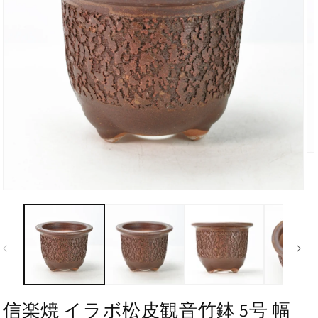
信楽焼 イラボ松皮観音竹鉢 5号 幅