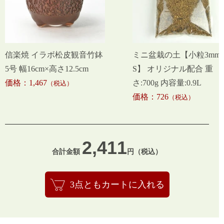
信楽焼 イラボ松皮観音竹鉢
ミニ盆栽の土【小粒3mm-
5号 幅16cm×高さ12.5cm
S】 オリジナル配合 重
価格：1,467
さ:700g 内容量:0.9L
（税込）
価格：726
（税込）
2,411
合計金額
円（税込）
3点ともカートに入れる