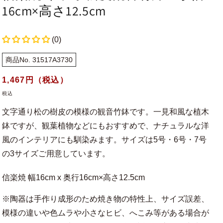
16cm×高さ12.5cm
(0)
商品No. 31517A3730
通
1,467
円（税込）
常
税込
価
文字通り松の樹皮の模様の観音竹鉢です。一見和風な植木
格
鉢ですが、観葉植物などにもおすすめで、ナチュラルな洋
風のインテリアにも馴染みます。サイズは5号・6号・7号
の3サイズご用意しています。
信楽焼 幅16cm x 奥行16cm×高さ12.5cm
※陶器は手作り成形のため焼き物の特性上、サイズ誤差、
模様の違いや色ムラや小さなヒビ、へこみ等がある場合が