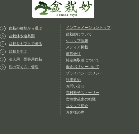
インフォメーショントップ
盆栽の種類から選ぶ
盆栽妙について
盆栽鉢や道具類
ショップ情報
盆栽をギフトで贈る
メディア掲載
盆栽を学ぶ
運営会社
法人用 贈答用盆栽
特定商取引について
返金ポリシーついて
樹の育て方・管理
プライバシーポリシー
利用規約
お問い合せ
高村雅子ストーリー
女性盆栽家の挑戦
スタッフ紹介
お客様の声