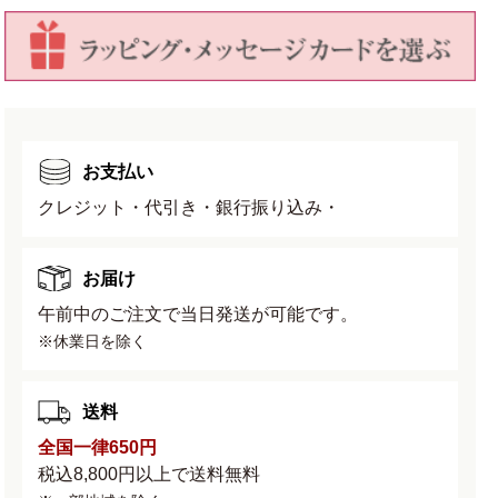
号
号
幅
幅
16cm×
16cm×
高
高
さ
さ
12.5cm
12.5cm
お支払い
の
の
数
数
クレジット・代引き・銀行振り込み・
量
量
を
を
お届け
減
増
ら
や
午前中のご注文で当日発送が可能です。
す
す
※休業日を除く
送料
全国一律650円
税込8,800円以上で送料無料