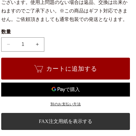
ございます。使用上問題のない場合は返品、交換は出来か
ねますのでご了承下さい。※この商品はギフト対応できま
せん。ご依頼頂きましても通常包装での発送となります。
数量
信
信
楽
楽
焼
焼
カートに追加する
イ
イ
ラ
ラ
ボ
ボ
松
松
皮
皮
別のお支払い方法
観
観
音
音
竹
竹
FAX注文用紙を表示する
鉢
鉢
5
5