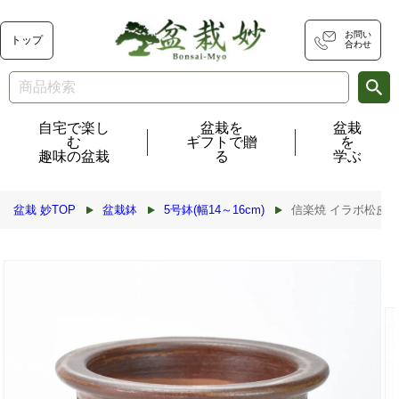
コンテ
ンツに
進む
お問い
トップ
合わせ
自宅で楽し
盆栽を
盆栽
む
ギフトで贈
を
趣味の盆栽
る
学ぶ
盆栽 妙TOP
盆栽鉢
5号鉢(幅14～16cm)
信楽焼 イラボ松皮観音竹
商品情
報にス
キップ