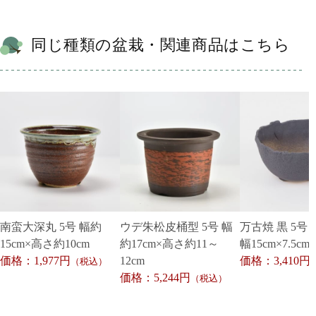
同じ種類の盆栽・関連商品はこちら
南蛮大深丸 5号 幅約
ウデ朱松皮桶型 5号 幅
万古焼 黒 5号
15cm×高さ約10cm
約17cm×高さ約11～
幅15cm×7.5cm
価格：1,977円
12cm
価格：3,410円
（税込）
価格：5,244円
（税込）