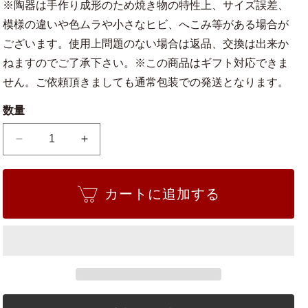
※陶器は手作り成形のため焼き物の特性上、サイズ誤差、
模様の違いや色ムラや小さなヒビ、へこみ等がある場合が
ございます。使用上問題のない場合は返品、交換は出来か
ねますのでご了承下さい。※この商品はギフト対応できま
せん。ご依頼頂きましても通常包装での発送となります。
数量
ト
ト
ゥ
ゥ
ル
ル
カートに追加する
ー
ー
受
受
け
け
皿
皿
付
付
き
き
ブ
ブ