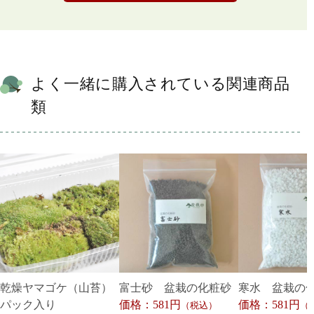
よく一緒に購入されている関連商品
類
乾燥ヤマゴケ（山苔）
富士砂 盆栽の化粧砂
寒水 盆栽の
パック入り
価格：581円
価格：581円
（税込）
（