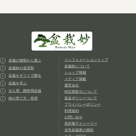
インフォメーショントップ
盆栽の種類から選ぶ
盆栽妙について
盆栽鉢や道具類
ショップ情報
盆栽をギフトで贈る
メディア掲載
盆栽を学ぶ
運営会社
法人用 贈答用盆栽
特定商取引について
返金ポリシーついて
樹の育て方・管理
プライバシーポリシー
利用規約
お問い合せ
高村雅子ストーリー
女性盆栽家の挑戦