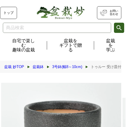
コンテ
ンツに
進む
お問い
トップ
合わせ
自宅で楽し
盆栽を
盆栽
む
ギフトで贈
を
趣味の盆栽
る
学ぶ
盆栽 妙TOP
盆栽鉢
3号鉢(幅8～10cm)
トゥルー 受け皿付き ブ
商品情
報にス
キップ