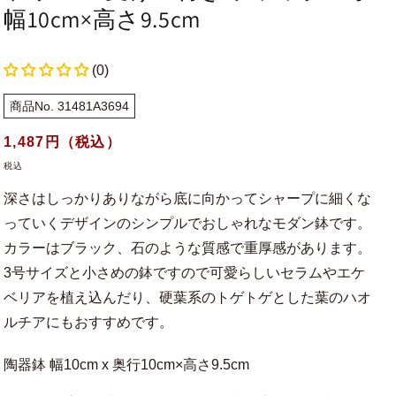
幅10cm×高さ9.5cm
(0)
商品No. 31481A3694
通
1,487
円（税込）
常
税込
価
深さはしっかりありながら底に向かってシャープに細くな
格
っていくデザインのシンプルでおしゃれなモダン鉢です。
カラーはブラック、石のような質感で重厚感があります。
3号サイズと小さめの鉢ですので可愛らしいセラムやエケ
ベリアを植え込んだり、硬葉系のトゲトゲとした葉のハオ
ルチアにもおすすめです。
陶器鉢 幅10cm x 奥行10cm×高さ9.5cm