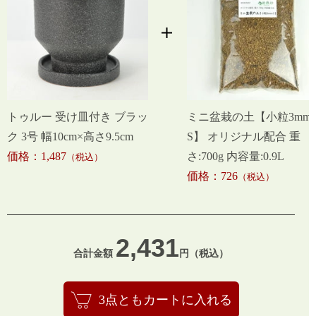
トゥルー 受け皿付き ブラッ
ミニ盆栽の土【小粒3mm-
ク 3号 幅10cm×高さ9.5cm
S】 オリジナル配合 重
価格：1,487
さ:700g 内容量:0.9L
（税込）
価格：726
（税込）
2,431
合計金額
円（税込）
3点ともカートに入れる