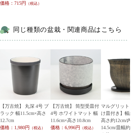
価格：715円
（税込）
同じ種類の盆栽・関連商品はこちら
【万古焼】 丸深 4号 ブ
【万古焼】 筒型受皿付
マルグリット 
ラック 幅11.5cm×高さ
4号 ホワイトマット 幅
け皿付き】幅約15
12.7cm
11.6cm×高さ10.8cm
高さ約12cm/
価格：1,980円
価格：6,996円
14.5cm/皿幅約
（税込）
（税込）