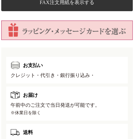
ラ
ラ
FAX注文用紙を表示する
ッ
ッ
ク
ク
3
3
号
号
幅
幅
10cm×
10cm×
高
高
さ
さ
お支払い
9.5cm
9.5cm
の
の
クレジット・代引き・銀行振り込み・
数
数
量
量
お届け
を
を
減
増
午前中のご注文で当日発送が可能です。
ら
や
※休業日を除く
す
す
送料