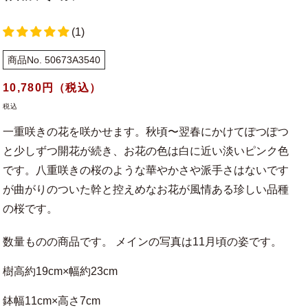
(1)
商品No. 50673A3540
通
10,780
円（税込）
常
税込
価
一重咲きの花を咲かせます。秋頃〜翌春にかけてぽつぽつ
格
と少しずつ開花が続き、お花の色は白に近い淡いピンク色
です。八重咲きの桜のような華やかさや派手さはないです
が曲がりのついた幹と控えめなお花が風情ある珍しい品種
の桜です。
数量ものの商品です。 メインの写真は11月頃の姿です。
樹高約19cm×幅約23cm
鉢幅11cm×高さ7cm