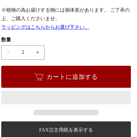
※植物の為お届けする物には個体差があります。 ご了承の
上、ご購入くださいませ。
ラッピングはこちらからお選び下さい。
数量
信
信
濃
濃
寒
寒
カートに追加する
桜
桜
の
の
数
数
量
量
を
を
減
増
ら
や
す
す
FAX注文用紙を表示する