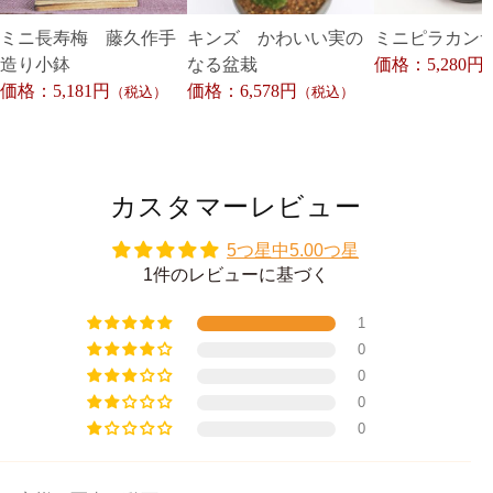
ミニ長寿梅 藤久作手
キンズ かわいい実の
ミニピラカン
造り小鉢
なる盆栽
価格：5,280円
価格：5,181円
価格：6,578円
（税込）
（税込）
カスタマーレビュー
5つ星中5.00つ星
1件のレビューに基づく
1
0
0
0
0