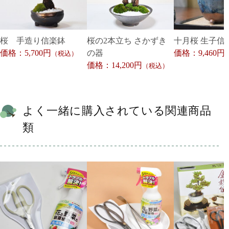
桜 手造り信楽鉢
桜の2本立ち さかずき
十月桜 生子信
価格：5,700円
の器
価格：9,460円
（税込）
価格：14,200円
（税込）
よく一緒に購入されている関連商品
類