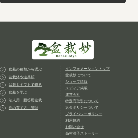
インフォメーショントップ
盆栽の種類から選ぶ
盆栽妙について
盆栽鉢や道具類
ショップ情報
盆栽をギフトで贈る
メディア掲載
盆栽を学ぶ
運営会社
法人用 贈答用盆栽
特定商取引について
返金ポリシーついて
樹の育て方・管理
プライバシーポリシー
利用規約
お問い合せ
高村雅子ストーリー