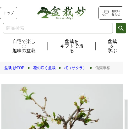
コンテ
ンツに
進む
お問い
トップ
合わせ
自宅で楽し
盆栽を
盆栽
む
ギフトで贈
を
趣味の盆栽
る
学ぶ
盆栽 妙TOP
花の咲く盆栽
桜（サクラ）
信濃寒桜
商品情
報にス
キップ