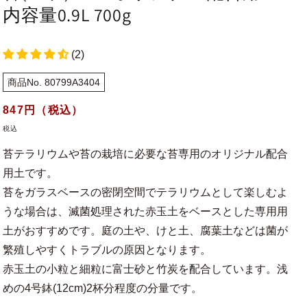
内容量0.9L 700g
(2)
商品No. 80799A3404
通
847
円（税込）
常
税込
価
苔テラリウムや苔の栽培に必要な苔専用のオリジナル配合
格
用土です。
苔をガラスベースの密閉空間でテラリウムとして楽しむよ
うな場合は、滅菌処理された赤玉土をベースとした専用用
土がおすすめです。庭の土や、けと土、腐葉土などは菌が
繁殖しやすくトラブルの原因となります。
赤玉土の小粒と細粒に富士砂と竹炭を配合しています。浅
めの4号鉢(12cm)2杯分程度の分量です。