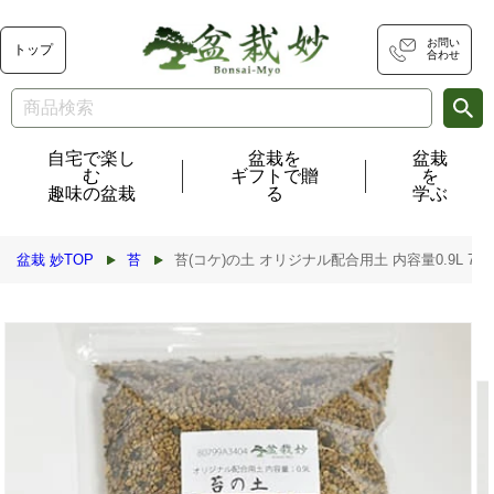
コンテ
ンツに
進む
お問い
トップ
合わせ
自宅で楽し
盆栽を
盆栽
む
ギフトで贈
を
趣味の盆栽
る
学ぶ
盆栽 妙TOP
苔
苔(コケ)の土 オリジナル配合用土 内容量0.9L 700
商品情
報にス
キップ