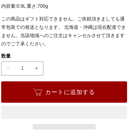
内容量:0.9L 重さ:700g
この商品はギフト対応できません。ご依頼頂きましても通
常包装での発送となります。 北海道・沖縄は現在配達でき
ません。当該地域へのご注文はキャンセルさせて頂きます
のでご了承ください。
数量
苔
苔
(コ
(コ
ケ)
ケ)
カートに追加する
の
の
土
土
オ
オ
リ
リ
ジ
ジ
ナ
ナ