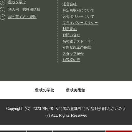
盆栽を学ぶ
運営会社
法人用 贈答用盆栽
特定商取引について
返金ポリシーついて
樹の育て方・管理
プライバシーポリシー
利用規約
お問い合せ
高村雅子ストーリー
女性盆栽家の挑戦
スタッフ紹介
お客様の声
盆栽の学校
盆栽美術館
Copyright（C）2023 初心者 入門者の盆栽専門店 盆栽妙(ぼんさいみょ
う) ALL Rights Reserved