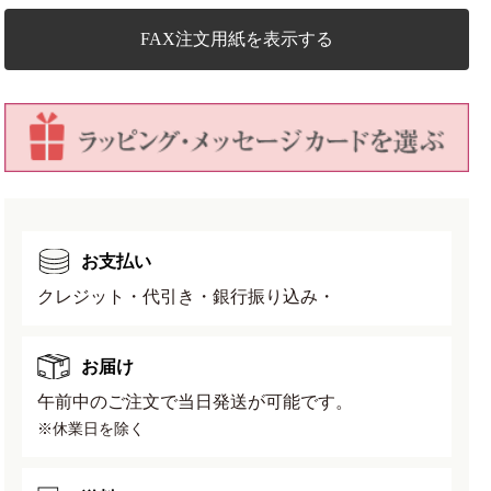
ル
ル
配
配
FAX注文用紙を表示する
合
合
用
用
土
土
内
内
容
容
量
量
0.9L
0.9L
700g
700g
お支払い
の
の
数
数
クレジット・代引き・銀行振り込み・
量
量
を
を
お届け
減
増
ら
や
午前中のご注文で当日発送が可能です。
す
す
※休業日を除く