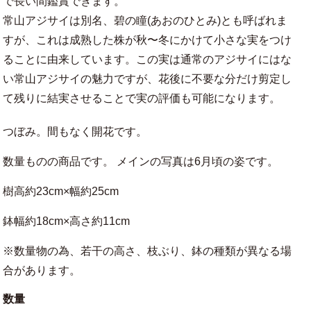
で長い間鑑賞できます。
常山アジサイは別名、碧の瞳(あおのひとみ)とも呼ばれま
すが、これは成熟した株が秋〜冬にかけて小さな実をつけ
ることに由来しています。この実は通常のアジサイにはな
い常山アジサイの魅力ですが、花後に不要な分だけ剪定し
て残りに結実させることで実の評価も可能になります。
つぼみ。間もなく開花です。
数量ものの商品です。 メインの写真は6月頃の姿です。
樹高約23cm×幅約25cm
鉢幅約18cm×高さ約11cm
※数量物の為、若干の高さ、枝ぶり、鉢の種類が異なる場
合があります。
数量