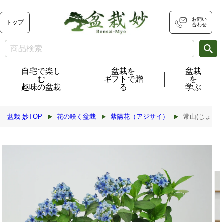
コンテ
ンツに
進む
お問い
トップ
合わせ
自宅で楽し
盆栽を
盆栽
む
ギフトで贈
を
趣味の盆栽
る
学ぶ
盆栽 妙TOP
花の咲く盆栽
紫陽花（アジサイ）
常山(じょう
商品情
報にス
キップ