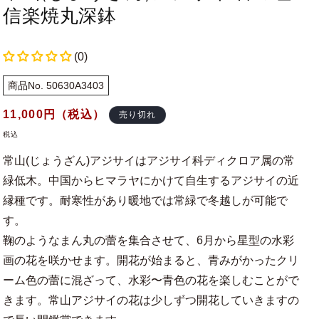
信楽焼丸深鉢
(0)
商品No. 50630A3403
通
11,000
円（税込）
売り切れ
常
税込
価
常山(じょうざん)アジサイはアジサイ科ディクロア属の常
格
緑低木。中国からヒマラヤにかけて自生するアジサイの近
縁種です。耐寒性があり暖地では常緑で冬越しが可能で
す。
鞠のようなまん丸の蕾を集合させて、6月から星型の水彩
画の花を咲かせます。開花が始まると、青みがかったクリ
ーム色の蕾に混ざって、水彩〜青色の花を楽しむことがで
きます。常山アジサイの花は少しずつ開花していきますの