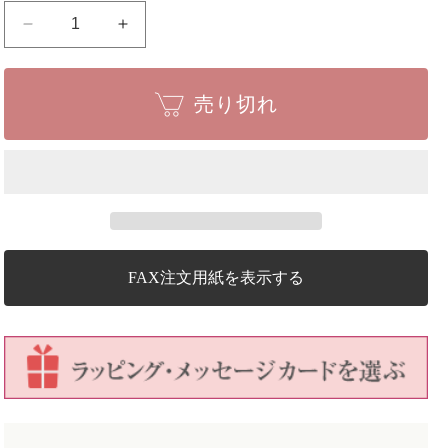
常
常
山
山
(じ
(じ
売り切れ
ょ
ょ
う
う
ざ
ざ
ん)
ん)
ア
ア
ジ
ジ
サ
サ
イ
イ
FAX注文用紙を表示する
碧
碧
の
の
瞳
瞳
信
信
楽
楽
焼
焼
丸
丸