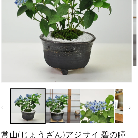
常山(じょうざん)アジサイ 碧の瞳