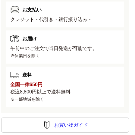
深
深
お支払い
鉢
鉢
クレジット・代引き・銀行振り込み・
の
の
数
数
量
量
お届け
を
を
午前中のご注文で当日発送が可能です。
減
増
※休業日を除く
ら
や
す
す
送料
全国一律650円
税込8,800円以上で送料無料
※一部地域を除く
お買い物ガイド