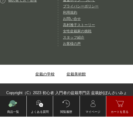
返金ポリシーついて
樹の育て方・管理
プライバシーポリシー
利用規約
お問い合せ
高村雅子ストーリー
女性盆栽家の挑戦
スタッフ紹介
お客様の声
盆栽の学校
盆栽美術館
Copyright（C）2023 初心者 入門者の盆栽専門店 盆栽妙(ぼんさいみょ
う) ALL Rights Reserved
商品一覧
よくある質問
閲覧履歴
マイページ
カートを見る