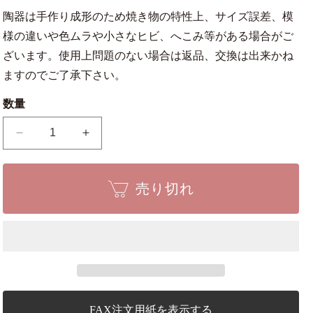
陶器は手作り成形のため焼き物の特性上、サイズ誤差、模
様の違いや色ムラや小さなヒビ、へこみ等がある場合がご
ざいます。使用上問題のない場合は返品、交換は出来かね
ますのでご了承下さい。
数量
瀬
瀬
戸
戸
焼
焼
売り切れ
ク
ク
リ
リ
ー
ー
ム
ム
8
8
号
号
小
小
判
判
FAX注文用紙を表示する