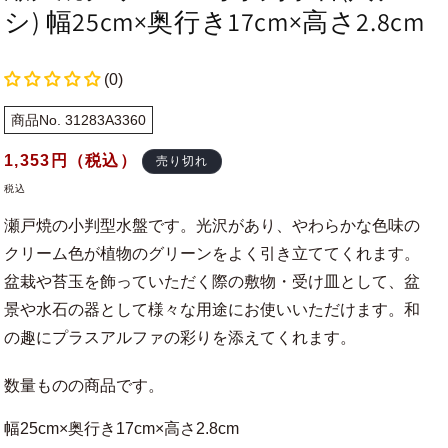
シ) 幅25cm×奥行き17cm×高さ2.8cm
(0)
商品No. 31283A3360
通
1,353
円（税込）
売り切れ
常
税込
価
瀬戸焼の小判型水盤です。光沢があり、やわらかな色味の
格
クリーム色が植物のグリーンをよく引き立ててくれます。
盆栽や苔玉を飾っていただく際の敷物・受け皿として、盆
景や水石の器として様々な用途にお使いいただけます。和
の趣にプラスアルファの彩りを添えてくれます。
数量ものの商品です。
幅25cm×奥行き17cm×高さ2.8cm