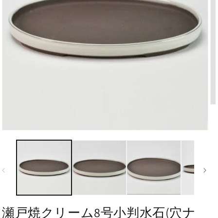
瀬戸焼クリーム8号小判水石(穴ナ