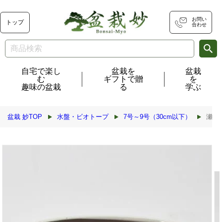
コンテ
ンツに
進む
お問い
トップ
合わせ
自宅で楽し
盆栽を
盆栽
む
ギフトで贈
を
趣味の盆栽
る
学ぶ
盆栽 妙TOP
水盤・ビオトープ
7号～9号（30cm以下）
瀬戸焼
商品情
報にス
キップ