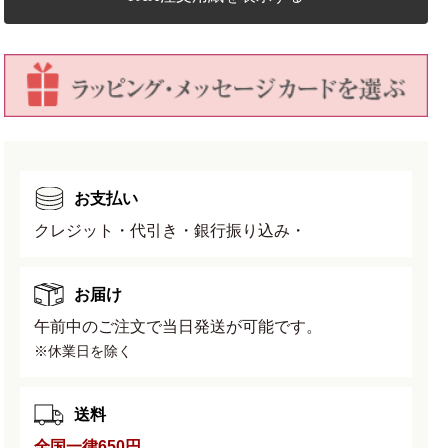
水
水
石
石
(穴
(穴
ナ
ナ
シ)
シ)
幅
幅
25cm×
25cm×
奥
奥
お支払い
行
行
き
き
クレジット・代引き・銀行振り込み・
17cm×
17cm×
高
高
お届け
さ
さ
2.8cm
2.8cm
午前中のご注文で当日発送が可能です。
の
の
※休業日を除く
数
数
量
量
を
を
送料
減
増
全国一律650円