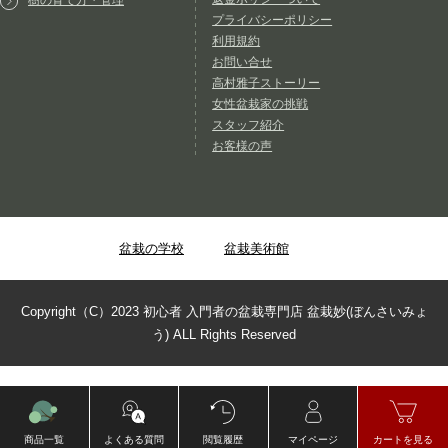
樹の育て方・管理
プライバシーポリシー
利用規約
お問い合せ
高村雅子ストーリー
女性盆栽家の挑戦
スタッフ紹介
お客様の声
盆栽の学校
盆栽美術館
Copyright（C）2023 初心者 入門者の盆栽専門店 盆栽妙(ぼんさいみょ
う) ALL Rights Reserved
商品一覧
よくある質問
閲覧履歴
マイページ
カートを見る