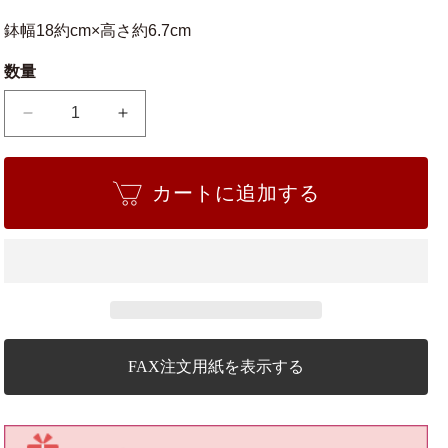
鉢幅18約cm×高さ約6.7cm
数量
【萬
【萬
古
古
焼】
焼】
カートに追加する
キ
キ
ン
ン
ヨ
ヨ
ー
ー
5.5
5.5
号
号
丸
丸
山
山
FAX注文用紙を表示する
草
草
の
の
数
数