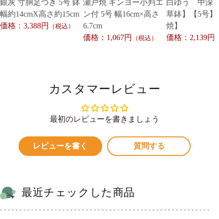
銀灰 寸胴足つき 5号 鉢
瀬戸焼 キンヨー小判エ
白ゆう 中深
幅約14cmX高さ約15cm
ン付 5号 幅16cm×高さ
草鉢】【5号】
価格：3,388円
6.7cm
焼】
（税込）
価格：1,067円
価格：2,139円
（税込）
カスタマーレビュー
最初のレビューを書きましょう
レビューを書く
質問する
最近チェックした商品