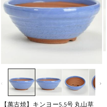
【萬古焼】キンヨー5.5号 丸山草