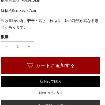
樹高約15cm×幅約12cm
鉢幅約9cm×高さ7cm
※数量物の為、若干の高さ、枝ぶり、鉢の種類が異なる場
合があります。
数量
ミ
ミ
ニ
ニ
糸
糸
カートに追加する
魚
魚
川
川
真
真
柏
柏
の
の
別のお支払い方法
数
数
量
量