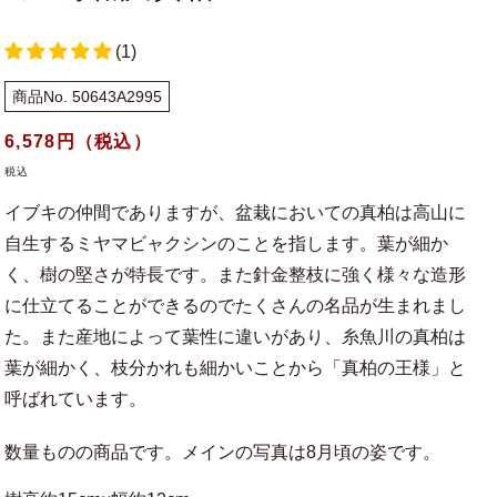
(1)
商品No. 50643A2995
通
6,578
円（税込）
常
税込
価
イブキの仲間でありますが、盆栽においての真柏は高山に
格
自生するミヤマビャクシンのことを指します。葉が細か
く、樹の堅さが特長です。また針金整枝に強く様々な造形
に仕立てることができるのでたくさんの名品が生まれまし
た。また産地によって葉性に違いがあり、糸魚川の真柏は
葉が細かく、枝分かれも細かいことから「真柏の王様」と
呼ばれています。
数量ものの商品です。メインの写真は8月頃の姿です。