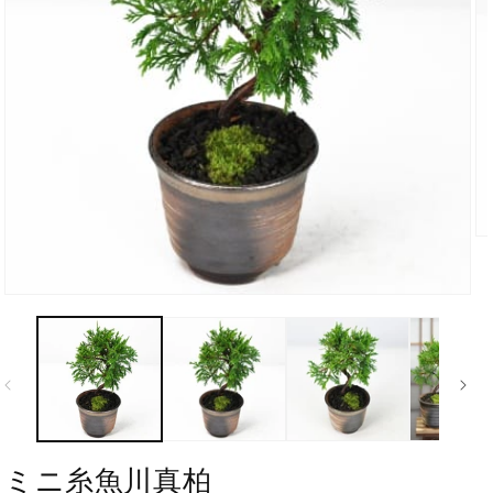
ミニ糸魚川真柏