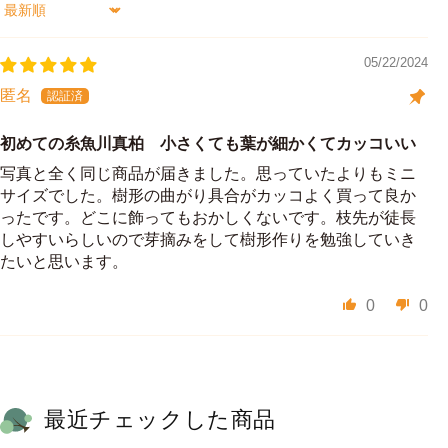
Sort by
05/22/2024
匿名
初めての糸魚川真柏 小さくても葉が細かくてカッコいい
写真と全く同じ商品が届きました。思っていたよりもミニ
サイズでした。樹形の曲がり具合がカッコよく買って良か
ったです。どこに飾ってもおかしくないです。枝先が徒長
しやすいらしいので芽摘みをして樹形作りを勉強していき
たいと思います。
0
0
最近チェックした商品