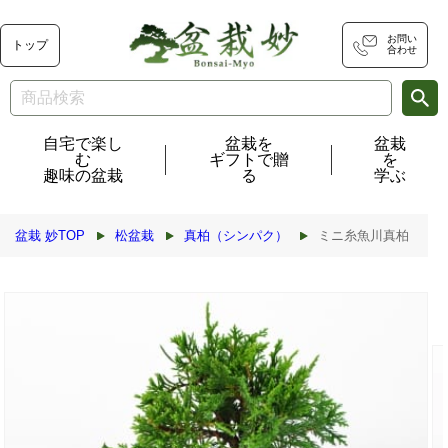
コンテ
ンツに
進む
お問い
トップ
合わせ
自宅で楽し
盆栽を
盆栽
む
ギフトで贈
を
趣味の盆栽
る
学ぶ
盆栽 妙TOP
松盆栽
真柏（シンパク）
ミニ糸魚川真柏
商品情
報にス
キップ