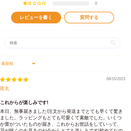
0
レビューを書く
質問する
Sort by
08/15/2023
匿名
これからが楽しみです!
本日、無事届きました!注文から発送までとても早くて驚き
ました。ラッピングもとても可愛くて素敵でした。いくつ
か蕾がついたものが届き、これからお世話をしていって、
花が咲くのを見るのが今からとても楽しみです!初めてなの