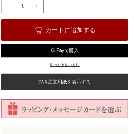
お
お
花
花
の
の
カートに追加する
盆
盆
栽
栽
ミ
ミ
ニ
ニ
香
香
別のお支払い方法
丁
丁
木
木
万
万
FAX注文用紙を表示する
古
古
焼
焼
き
き
天
天
目
目
鉢
鉢
の
の