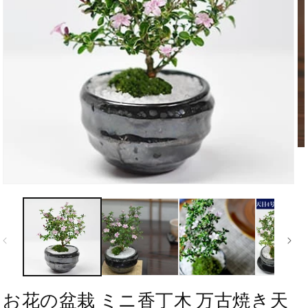
お花の盆栽 ミニ香丁木 万古焼き天