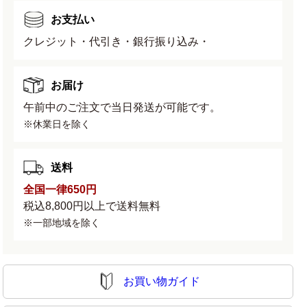
数
数
お支払い
量
量
クレジット・代引き・銀行振り込み・
を
を
減
増
ら
や
お届け
す
す
午前中のご注文で当日発送が可能です。
※休業日を除く
送料
全国一律650円
税込8,800円以上で送料無料
※一部地域を除く
お買い物ガイド