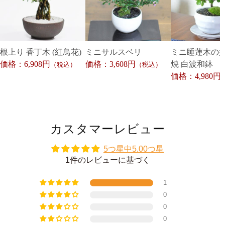
根上り 香丁木 (紅鳥花)
ミニサルスベリ
ミニ睡蓮木の盆
価格：6,908円
価格：3,608円
焼 白波和鉢
（税込）
（税込）
価格：4,980円
カスタマーレビュー
5つ星中5.00つ星
1件のレビューに基づく
1
0
0
0