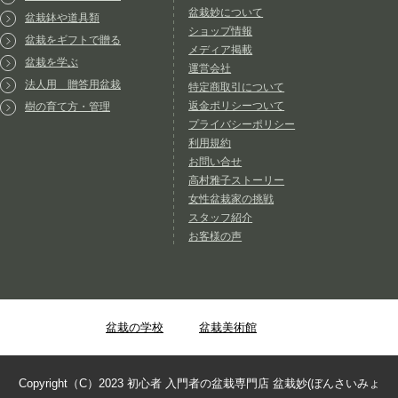
盆栽妙について
盆栽鉢や道具類
ショップ情報
盆栽をギフトで贈る
メディア掲載
盆栽を学ぶ
運営会社
法人用 贈答用盆栽
特定商取引について
返金ポリシーついて
樹の育て方・管理
プライバシーポリシー
利用規約
お問い合せ
高村雅子ストーリー
女性盆栽家の挑戦
スタッフ紹介
お客様の声
盆栽の学校
盆栽美術館
Copyright（C）2023 初心者 入門者の盆栽専門店 盆栽妙(ぼんさいみょ