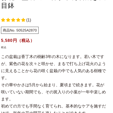
目鉢
(1)
商品No. 50525A2870
通
5,580
円（税込）
常
税込
価
この盆栽は香丁木の樹齢3年の木になります。若い木です
格
が、紫色の花を次々と咲かせ、まるで打ち上げ花火のよう
に見えることから花の咲く盆栽の中でも人気のある樹種で
す。
その華やかさは5月から始まり、夏頃まで続きます。花が
咲いていない期間でも、その斑入りの小葉が一年中楽しめ
ます。
初めての方でも手間なく育てられ、基本的なケアを施すだ