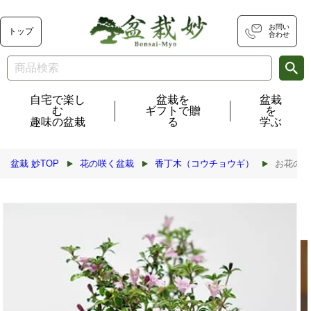
コンテ
ンツに
進む
お問い
トップ
合わせ
自宅で楽し
盆栽を
盆栽
む
ギフトで贈
を
趣味の盆栽
る
学ぶ
盆栽 妙TOP
花の咲く盆栽
香丁木（コウチョウギ）
お花の盆
商品情
報にス
キップ