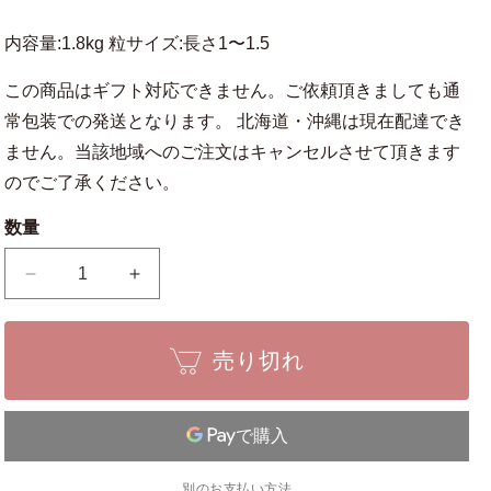
内容量:1.8kg 粒サイズ:長さ1〜1.5
この商品はギフト対応できません。ご依頼頂きましても通
常包装での発送となります。 北海道・沖縄は現在配達でき
ません。当該地域へのご注文はキャンセルさせて頂きます
のでご了承ください。
数量
肥
肥
料
料
醗
醗
売り切れ
酵
酵
油
油
か
か
す
す
有
有
別のお支払い方法