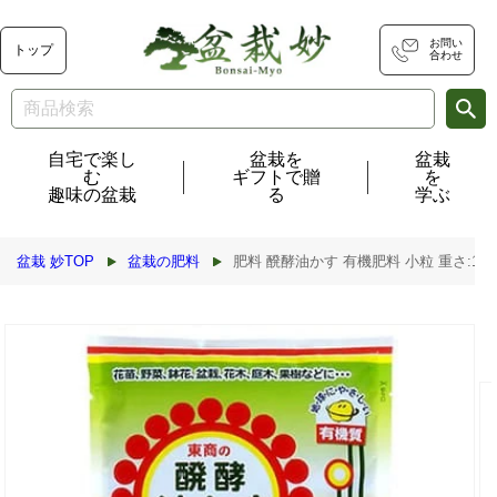
コンテ
ンツに
進む
お問い
トップ
合わせ
自宅で楽し
盆栽を
盆栽
む
ギフトで贈
を
趣味の盆栽
る
学ぶ
盆栽 妙TOP
盆栽の肥料
肥料 醗酵油かす 有機肥料 小粒 重さ:1.8k
商品情
報にス
キップ