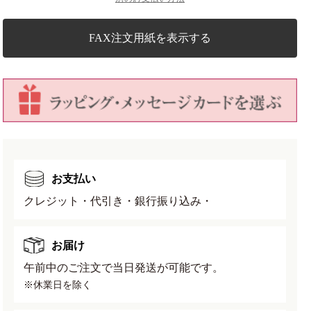
機
機
肥
肥
料
料
FAX注文用紙を表示する
小
小
粒
粒
重
重
さ:1.8kg
さ:1.8kg
の
の
数
数
量
量
を
を
お支払い
減
増
クレジット・代引き・銀行振り込み・
ら
や
す
す
お届け
午前中のご注文で当日発送が可能です。
※休業日を除く