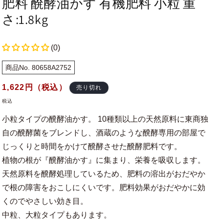
肥料 醗酵油かす 有機肥料 小粒 重
さ:1.8kg
(0)
商品No. 80658A2752
通
1,622
円（税込）
売り切れ
常
税込
価
小粒タイプの醗酵油かす。 10種類以上の天然原料に東商独
格
自の醗酵菌をブレンドし、酒蔵のような醗酵専用の部屋で
じっくりと時間をかけて醗酵させた醗酵肥料です。
植物の根が『醗酵油かす』に集まり、栄養を吸収します。
天然原料を醗酵処理しているため、肥料の溶出がおだやか
で根の障害をおこしにくいです。肥料効果がおだやかに効
くのでやさしい効き目。
中粒、大粒タイプもあります。