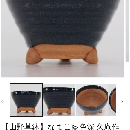
【山野草鉢】なまこ藍色深 久庵作