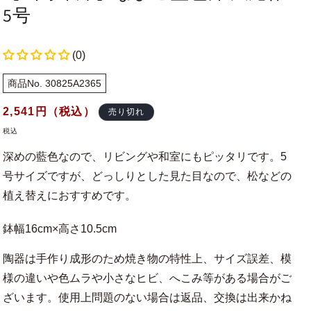
5号
(0)
商品No. 30825A2365
通
2,541
円（税込）
売り切れ
常
税込
価
深めの藍色なので、リビングや和室にもピッタリです。5
格
号サイズですが、どっしりとした見た目なので、松などの
植え替えにおすすめです。
鉢幅16cm×高さ10.5cm
陶器は手作り成形のため焼き物の特性上、サイズ誤差、模
様の違いや色ムラや小さなヒビ、へこみ等がある場合がご
ざいます。使用上問題のない場合は返品、交換は出来かね