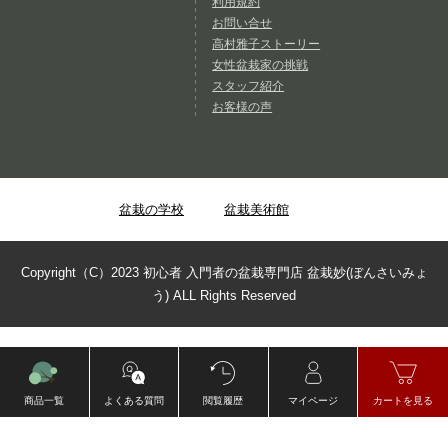
利用規約
お問い合せ
高村雅子ストーリー
女性盆栽家の挑戦
スタッフ紹介
お客様の声
盆栽の学校
盆栽美術館
Copyright（C）2023 初心者 入門者の盆栽専門店 盆栽妙(ぼんさいみょ
う) ALL Rights Reserved
商品一覧
よくある質問
閲覧履歴
マイページ
カートを見る