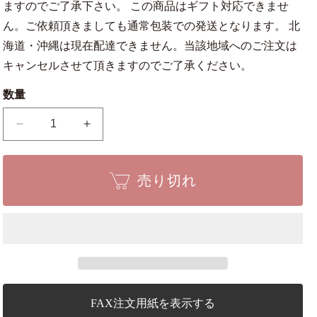
ますのでご了承下さい。 この商品はギフト対応できませ
ん。ご依頼頂きましても通常包装での発送となります。 北
海道・沖縄は現在配達できません。当該地域へのご注文は
キャンセルさせて頂きますのでご了承ください。
数量
【山
【山
野
野
草
草
売り切れ
鉢】
鉢】
な
な
ま
ま
こ
こ
藍
藍
色
色
深
深
久
久
FAX注文用紙を表示する