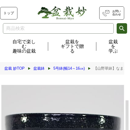
コンテ
ンツに
進む
お問い
トップ
合わせ
自宅で楽し
盆栽を
盆栽
む
ギフトで贈
を
趣味の盆栽
る
学ぶ
盆栽 妙TOP
盆栽鉢
5号鉢(幅14～16㎝)
【山野草鉢】なまこ藍
商品情
報にス
キップ