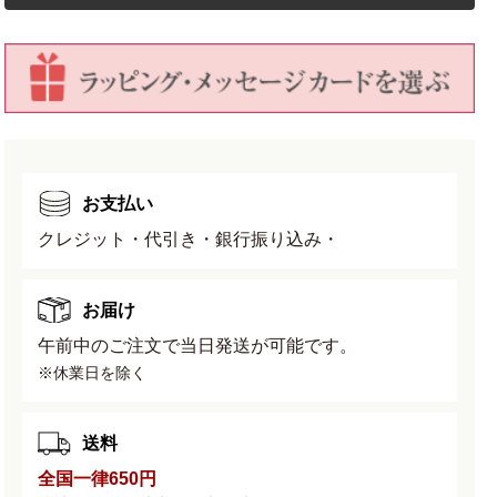
庵
庵
作
作
5
5
号
号
の
の
数
数
量
量
を
を
お支払い
減
増
ら
や
クレジット・代引き・銀行振り込み・
す
す
お届け
午前中のご注文で当日発送が可能です。
※休業日を除く
送料
全国一律650円