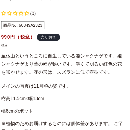
(0)
商品No. 50349A2323
通
990
円（税込）
売り切れ
常
税込
価
至仏山というところに自生している姫シャクナゲです。姫
格
シャクナゲより葉の幅が狭いです。淡くて明るい紅色の花
を咲かせます。花の形は、スズランに似て壺型です。
メインの写真は11月頃の姿です。
樹高11.5cm×幅13cm
幅6cmのポット
※植物のためお届けするものには個体差があります。 ご了