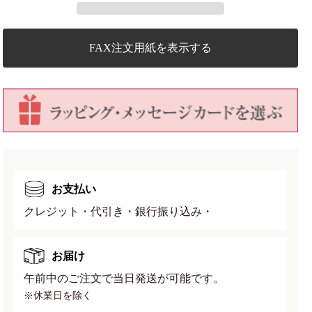
シ
シ
銅
銅
線
線
FAX注文用紙を表示する
1kg
1kg
巻
巻
き
き
#18
#18
(1.2mm)
(1.2mm)
の
の
数
数
量
量
お支払い
を
を
減
増
クレジット・代引き・銀行振り込み・
ら
や
す
す
お届け
午前中のご注文で当日発送が可能です。
※休業日を除く