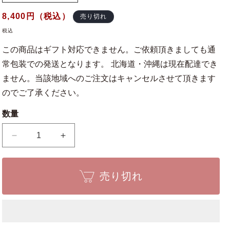
通
8,400
円（税込）
売り切れ
常
税込
価
この商品はギフト対応できません。ご依頼頂きましても通
格
常包装での発送となります。 北海道・沖縄は現在配達でき
ません。当該地域へのご注文はキャンセルさせて頂きます
のでご了承ください。
数量
盆
盆
栽
栽
道
道
売り切れ
具
具
針
針
金
金
ナ
ナ
マ
マ