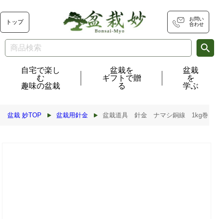
コンテ
ンツに
進む
お問い
トップ
合わせ
自宅で楽し
盆栽を
盆栽
む
ギフトで贈
を
趣味の盆栽
る
学ぶ
盆栽 妙TOP
盆栽用針金
盆栽道具 針金 ナマシ銅線 1kg巻き #18 
商品情
報にス
キップ