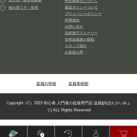
法人用 贈答用盆栽
特定商取引について
返金ポリシーついて
樹の育て方・管理
プライバシーポリシー
利用規約
お問い合せ
高村雅子ストーリー
女性盆栽家の挑戦
スタッフ紹介
お客様の声
盆栽の学校
盆栽美術館
Copyright（C）2023 初心者 入門者の盆栽専門店 盆栽妙(ぼんさいみょ
う) ALL Rights Reserved