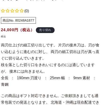
(0)
商品No. 80248A1877
通
24,000
円（税込）
売り切れ
常
税込
価
両刃仕上げの細工切り出しです。 片刃の接木刀は、刃が食
格
い込むように進むのに対し、 両刃の細工切出は刃が真っ直
ぐに切り込んでいきます。
枝を落とした切り口をきれいにするのには適しています
が、 接木には向きません。
全長 : 190mm 刃渡り : 25mm 幅 : 9mm 素材 :
青鋼
この商品はギフト対応できません。ご依頼頂きましても通
常包装での発送となります。 北海道・沖縄は現在配達でき