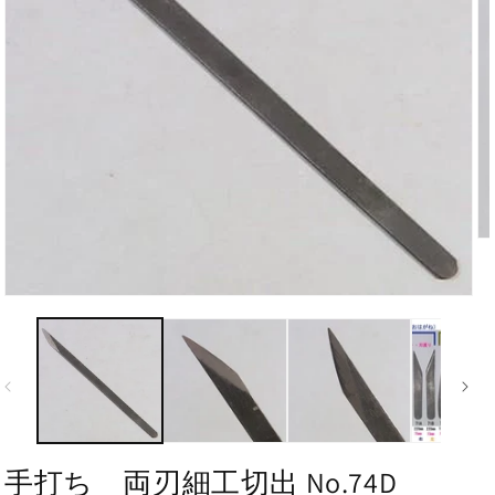
手打ち 両刃細工切出 No.74D