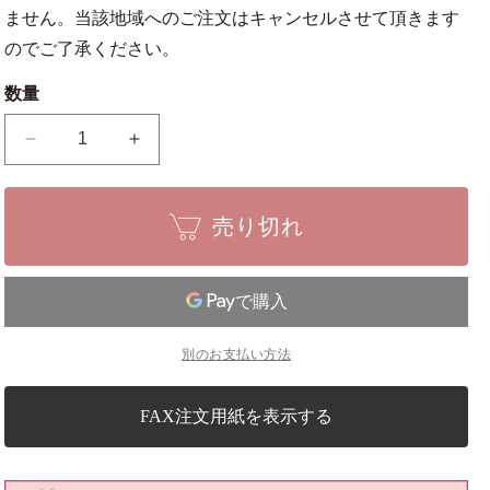
ません。当該地域へのご注文はキャンセルさせて頂きます
のでご了承ください。
数量
手
手
打
打
ち
ち
売り切れ
両
両
刃
刃
細
細
工
工
切
切
別のお支払い方法
出
出
No.74D
No.74D
の
の
FAX注文用紙を表示する
数
数
量
量
を
を