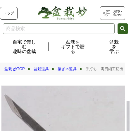
コンテ
ンツに
進む
お問い
トップ
合わせ
自宅で楽し
盆栽を
盆栽
む
ギフトで贈
を
趣味の盆栽
る
学ぶ
盆栽 妙TOP
盆栽道具
接ぎ木道具
手打ち 両刃細工切出 No.
商品情
報にス
キップ