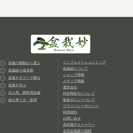
インフォメーショントップ
盆栽の種類から選ぶ
盆栽妙について
盆栽鉢や道具類
ショップ情報
盆栽をギフトで贈る
メディア掲載
盆栽を学ぶ
運営会社
法人用 贈答用盆栽
特定商取引について
返金ポリシーついて
樹の育て方・管理
プライバシーポリシー
利用規約
お問い合せ
高村雅子ストーリー
女性盆栽家の挑戦