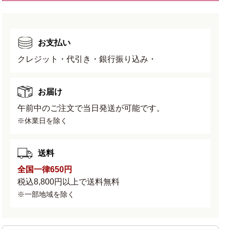
数
数
量
量
を
を
お支払い
減
増
ら
や
クレジット・代引き・銀行振り込み・
す
す
お届け
午前中のご注文で当日発送が可能です。
※休業日を除く
送料
全国一律650円
税込8,800円以上で送料無料
※一部地域を除く