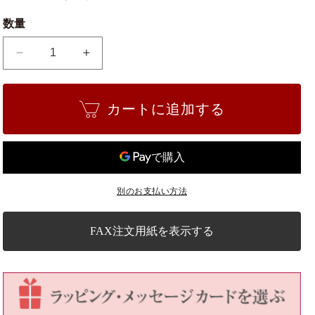
数量
盆
盆
栽
栽
道
道
カートに追加する
具
具
ス
ス
テ
テ
ン
ン
レ
レ
別のお支払い方法
ス
ス
1
1
本
本
FAX注文用紙を表示する
爪
爪
熊
熊
手
手
No.56A
No.56A
の
の