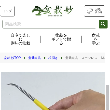
コンテ
ンツに
進む
お問い
トップ
合わせ
自宅で楽し
盆栽を
盆栽
む
ギフトで贈
を
趣味の盆栽
る
学ぶ
盆栽 妙TOP
盆栽道具
根捌き
盆栽道具 ステンレス 1本爪熊手
商品情
報にス
キップ