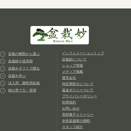
インフォメーショントップ
盆栽の種類から選ぶ
盆栽妙について
盆栽鉢や道具類
ショップ情報
盆栽をギフトで贈る
メディア掲載
盆栽を学ぶ
運営会社
法人用 贈答用盆栽
特定商取引について
返金ポリシーついて
樹の育て方・管理
プライバシーポリシー
利用規約
お問い合せ
高村雅子ストーリー
女性盆栽家の挑戦
スタッフ紹介