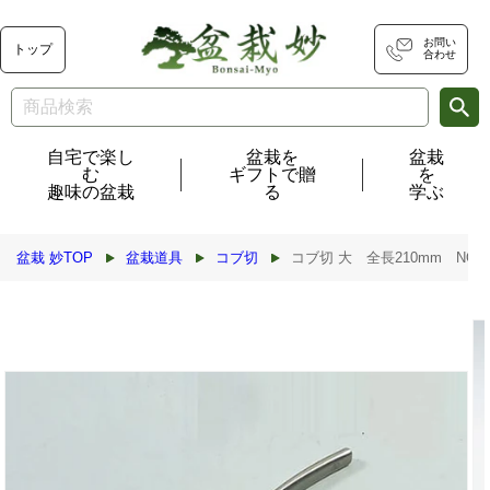
コンテ
ンツに
進む
お問い
トップ
合わせ
自宅で楽し
盆栽を
盆栽
む
ギフトで贈
を
趣味の盆栽
る
学ぶ
盆栽 妙TOP
盆栽道具
コブ切
コブ切 大 全長210mm NO.8
商品情
報にス
キップ