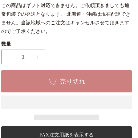
この商品はギフト対応できません。ご依頼頂きましても通
常包装での発送となります。 北海道・沖縄は現在配達でき
ません。当該地域へのご注文はキャンセルさせて頂きます
のでご了承ください。
数量
コ
コ
ブ
ブ
切
切
売り切れ
大
大
全
全
長
長
210mm
210mm
NO.810
NO.810
の
の
数
数
量
量
FAX注文用紙を表示する