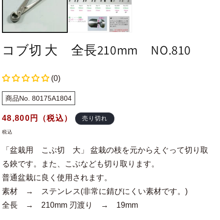
コブ切 大 全長210mm NO.810
(0)
商品No. 80175A1804
通
48,800
円（税込）
売り切れ
常
税込
価
「盆栽用 こぶ切 大」 盆栽の枝を元からえぐって切り取
格
る鋏です。また、こぶなども切り取ります。
普通盆栽に良く使用されます。
素材 → ステンレス(非常に錆びにくい素材です。)
全長 → 210mm 刃渡り → 19mm