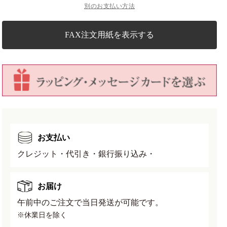
別のお支払い方法
ト
ト
全
全
長
長
FAX注文用紙を表示する
210mm
210mm
直
直
No.664
No.664
の
の
数
数
量
量
を
を
減
増
お支払い
ら
や
す
す
クレジット・代引き・銀行振り込み・
お届け
午前中のご注文で当日発送が可能です。
※休業日を除く