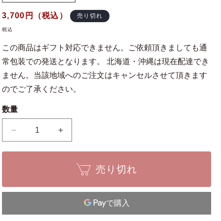
通
3,700
円（税込）
売り切れ
常
税込
価
この商品はギフト対応できません。ご依頼頂きましても通
格
常包装での発送となります。 北海道・沖縄は現在配達でき
ません。当該地域へのご注文はキャンセルさせて頂きます
のでご了承ください。
数量
熊
熊
手
手
付
付
売り切れ
き
き
ピ
ピ
ン
ン
セ
セ
ッ
ッ