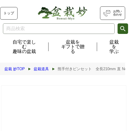
コンテ
ンツに
進む
お問い
トップ
合わせ
自宅で楽し
盆栽を
盆栽
む
ギフトで贈
を
趣味の盆栽
る
学ぶ
盆栽 妙TOP
盆栽道具
熊手付きピンセット 全長210mm 直 No.66
商品情
報にス
キップ