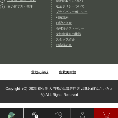
法人用 贈答用盆栽
特定商取引について
返金ポリシーついて
樹の育て方・管理
プライバシーポリシー
利用規約
お問い合せ
高村雅子ストーリー
女性盆栽家の挑戦
スタッフ紹介
お客様の声
盆栽の学校
盆栽美術館
Copyright（C）2023 初心者 入門者の盆栽専門店 盆栽妙(ぼんさいみょ
う) ALL Rights Reserved