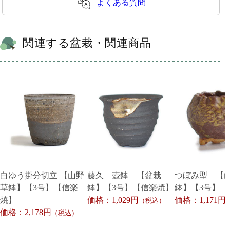
よくある質問
関連する盆栽・関連商品
白ゆう掛分切立 【山野
藤久 壺鉢 【盆栽
つぼみ型 【
草鉢】【3号】【信楽
鉢】【3号】【信楽焼】
鉢】【3号】【
焼】
価格：1,029円
価格：1,171円
（税込）
価格：2,178円
（税込）