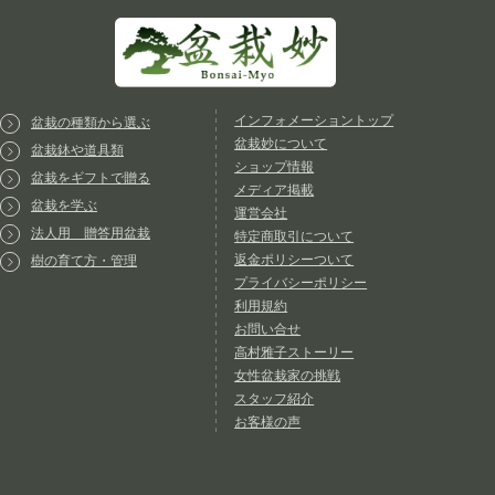
インフォメーショントップ
盆栽の種類から選ぶ
盆栽妙について
盆栽鉢や道具類
ショップ情報
盆栽をギフトで贈る
メディア掲載
盆栽を学ぶ
運営会社
法人用 贈答用盆栽
特定商取引について
返金ポリシーついて
樹の育て方・管理
プライバシーポリシー
利用規約
お問い合せ
高村雅子ストーリー
女性盆栽家の挑戦
スタッフ紹介
お客様の声