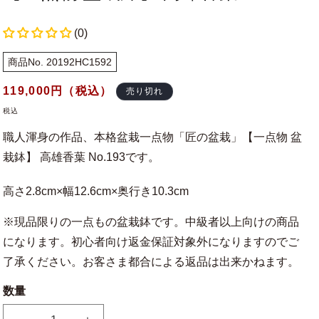
(0)
商品No. 20192HC1592
通
119,000
円（税込）
売り切れ
常
税込
価
職人渾身の作品、本格盆栽一点物「匠の盆栽」【一点物 盆
格
栽鉢】 高雄香葉 No.193です。
高さ2.8cm×幅12.6cm×奥行き10.3cm
※現品限りの一点もの盆栽鉢です。中級者以上向けの商品
になります。初心者向け返金保証対象外になりますのでご
了承ください。お客さま都合による返品は出来かねます。
数量