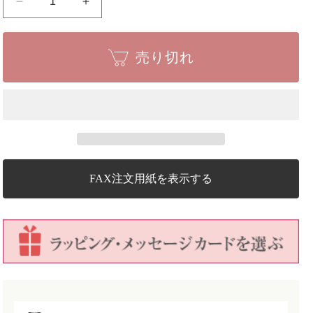
【一
【一
点
点
物
物
売り切れ
盆
盆
栽
栽
鉢】
鉢】
高
高
雄
雄
香
香
葉
葉
No.193
No.193
FAX注文用紙を表示する
の
の
数
数
量
量
を
を
減
増
ら
や
す
す