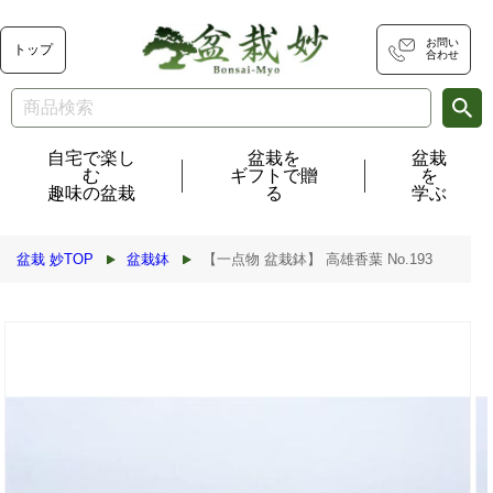
コンテ
ンツに
進む
お問い
トップ
合わせ
自宅で楽し
盆栽を
盆栽
む
ギフトで贈
を
趣味の盆栽
る
学ぶ
盆栽 妙TOP
盆栽鉢
【一点物 盆栽鉢】 高雄香葉 No.193
商品情
報にス
キップ