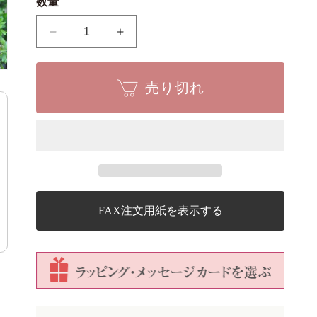
数量
ク
ク
コ
コ
枸
枸
売り切れ
杞
杞
の
の
数
数
量
量
を
を
減
増
ら
や
す
す
FAX注文用紙を表示する