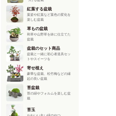
紅葉する盆栽
葉姿や紅葉など葉色の変化を
楽しむ盆栽
草もの盆栽
和草や山野草を鉢に仕立てた
盆栽
盆栽のセット商品
盆栽と一緒に初心者道具セッ
トやスイーツを
寄せ植え
豪華な盆栽、松竹梅などの縁
起の良い盆栽
苔盆栽
苔の緑やフォルムを楽しむ盆
栽
苔玉
かわいい丸い緑のやつ