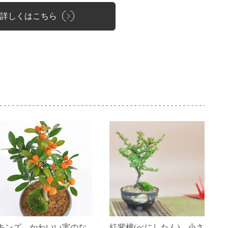
詳しくはこちら
キンズ かわいい実のな
紅紫檀(べにしたん) 小さ