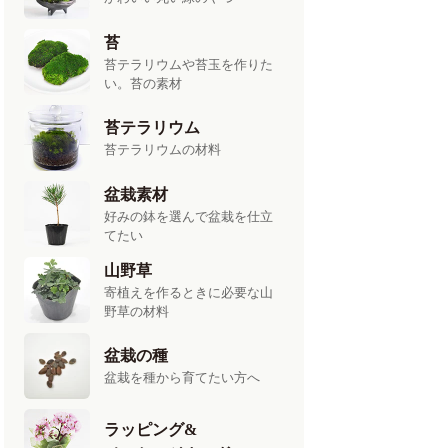
苔
苔テラリウムや苔玉を作りた
い。苔の素材
苔テラリウム
苔テラリウムの材料
盆栽素材
好みの鉢を選んで盆栽を仕立
てたい
山野草
寄植えを作るときに必要な山
野草の材料
盆栽の種
盆栽を種から育てたい方へ
ラッピング&