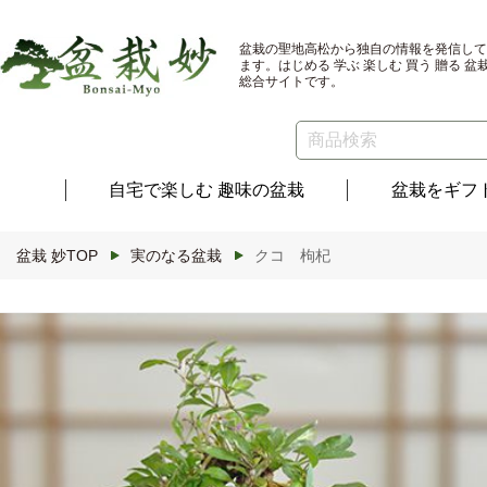
コンテ
ンツに
進む
盆栽の聖地高松から独自の情報を発信して
ます。はじめる 学ぶ 楽しむ 買う 贈る 盆
総合サイトです。
自宅で楽しむ
趣味の盆栽
盆栽を
ギフ
盆栽 妙TOP
実のなる盆栽
クコ 枸杞
商品情
報にス
キップ