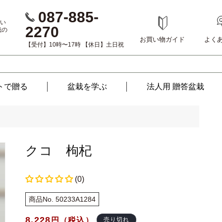
087-885-
い
2270
栽の
お買い物ガイド
よく
【受付】10時〜17時 【休日】土日祝
トで贈る
盆栽を
学ぶ
法人用 贈答盆栽
クコ 枸杞
(0)
商品No. 50233A1284
通
8,228
円（税込）
売り切れ