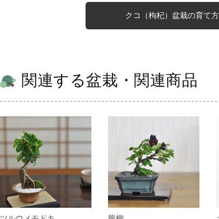
クコ（枸杞）盆栽の育て方
関連する盆栽・関連商品
ツルウメモドキ
熊柳