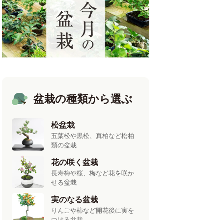
盆栽の種類から選ぶ
松盆栽
五葉松や黒松、真柏など松柏
類の盆栽
花の咲く盆栽
長寿梅や桜、梅など花を咲か
せる盆栽
実のなる盆栽
りんごや柿など開花後に実を
つける盆栽