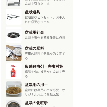
盆栽を引き立てる
盆栽道具
盆栽鋏やピンセット、お手入
れに必要なツール
盆栽用針金
盆栽を形作る整枝作業に必須
盆栽の肥料
専用の肥料で盆栽を強く育て
る
殺菌殺虫剤・害虫対策
病気や虫の被害から盆栽を守
る
盆栽用の用土
盆栽には専用の土が必要、オ
リジナル用土で盆栽元気
盆栽の化粧砂