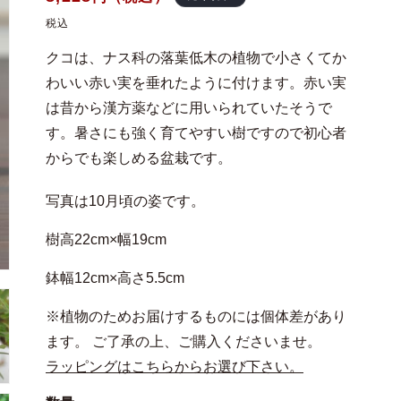
常
税込
価
クコは、ナス科の落葉低木の植物で小さくてか
格
わいい赤い実を垂れたように付けます。赤い実
は昔から漢方薬などに用いられていたそうで
す。暑さにも強く育てやすい樹ですので初心者
からでも楽しめる盆栽です。
写真は10月頃の姿です。
樹高22cm×幅19cm
鉢幅12cm×高さ5.5cm
※植物のためお届けするものには個体差があり
ます。 ご了承の上、ご購入くださいませ。
ラッピングはこちらからお選び下さい。