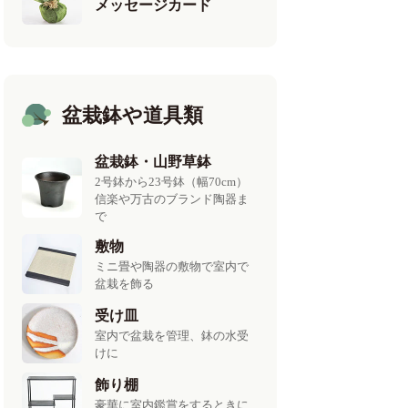
メッセージカード
盆栽鉢や道具類
盆栽鉢・山野草鉢
2号鉢から23号鉢（幅70cm）
信楽や万古のブランド陶器ま
で
敷物
ミニ畳や陶器の敷物で室内で
盆栽を飾る
受け皿
室内で盆栽を管理、鉢の水受
けに
飾り棚
豪華に室内鑑賞をするときに