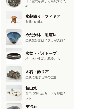
日々盆栽を美しく鑑賞するた
めに
盆栽飾り・フィギア
盆栽のお供に
めだか鉢・睡蓮鉢
盆栽愛好家はメダカが大好き
水盤・ビオトープ
枯山水や生花の花器にも
水石・飾り石
盆栽に通ずる禅の世界
枯山水
自宅で楽しめる小さな庭園キ
ット
庵治石