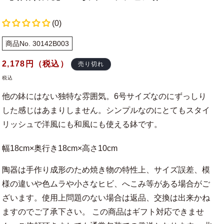
(0)
商品No. 30142B003
通
2,178
円（税込）
売り切れ
常
税込
価
他の鉢にはない独特な雰囲気。6号サイズなのにずっしり
格
した感じはあまりしません。シンプルなのにとてもスタイ
リッシュで洋風にも和風にも使える鉢です。
幅18cm×奥行き18cm×高さ10cm
陶器は手作り成形のため焼き物の特性上、サイズ誤差、模
様の違いや色ムラや小さなヒビ、へこみ等がある場合がご
ざいます。使用上問題のない場合は返品、交換は出来かね
ますのでご了承下さい。 この商品はギフト対応できませ