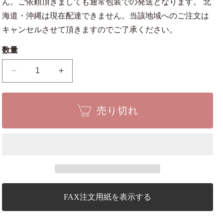
ん。ご依頼頂きましても通常包装での発送となります。 北
海道・沖縄は現在配達できません。当該地域へのご注文は
キャンセルさせて頂きますのでご了承ください。
数量
【信
【信
楽
楽
焼】
焼】
売り切れ
6
6
号
号
鉢
鉢
白
白
通
通
気
気
性
性
の
の
FAX注文用紙を表示する
数
数
量
量