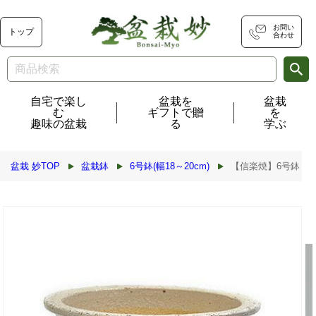
コンテ
ンツに
進む
お問い
トップ
合わせ
自宅で楽し
盆栽を
盆栽
む
ギフトで贈
を
趣味の盆栽
る
学ぶ
盆栽 妙TOP
盆栽鉢
6号鉢(幅18～20cm)
【信楽焼】6号鉢 
商品情
報にス
キップ