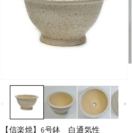
【信楽焼】6号鉢 白通気性