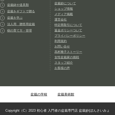
盆栽妙について
盆栽鉢や道具類
ショップ情報
盆栽をギフトで贈る
メディア掲載
盆栽を学ぶ
運営会社
法人用 贈答用盆栽
特定商取引について
返金ポリシーついて
樹の育て方・管理
プライバシーポリシー
利用規約
お問い合せ
高村雅子ストーリー
女性盆栽家の挑戦
スタッフ紹介
お客様の声
盆栽の学校
盆栽美術館
Copyright（C）2023 初心者 入門者の盆栽専門店 盆栽妙(ぼんさいみょ