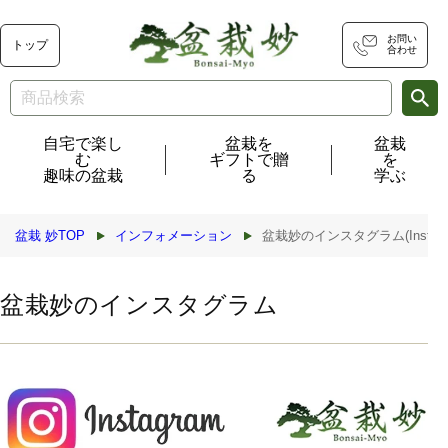
コンテ
ンツに
進む
お問い
トップ
合わせ
自宅で楽し
盆栽を
盆栽
む
ギフトで贈
を
趣味の盆栽
る
学ぶ
盆栽 妙TOP
インフォメーション
盆栽妙のインスタグラム(Instag
盆栽妙のインスタグラム