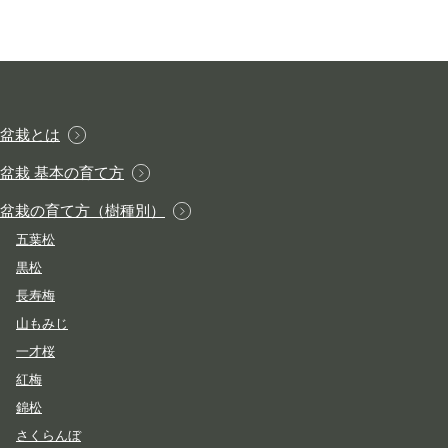
盆栽とは
盆栽 基本の育て方
盆栽の育て方（樹種別）
五葉松
黒松
長寿梅
山もみじ
一才桜
紅梅
錦松
さくらんぼ