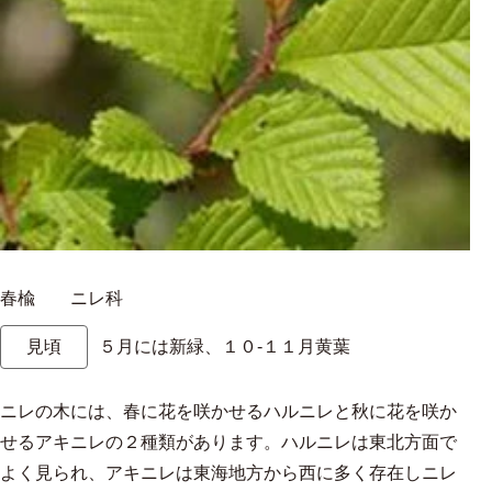
春楡 ニレ科
見頃
５月には新緑、１０-１１月黄葉
ニレの木には、春に花を咲かせるハルニレと秋に花を咲か
せるアキニレの２種類があります。ハルニレは東北方面で
よく見られ、アキニレは東海地方から西に多く存在しニレ