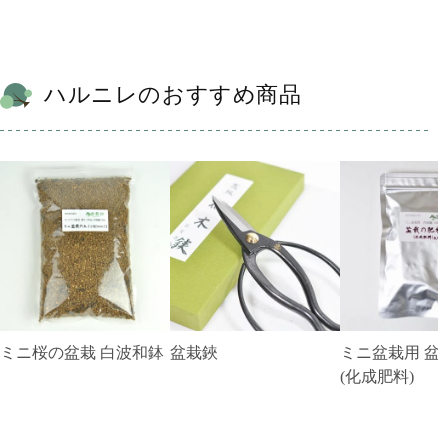
ハルニレのおすすめ商品
ミニ桜の盆栽 白波和鉢
盆栽鋏
ミニ盆栽用 盆
(化成肥料)