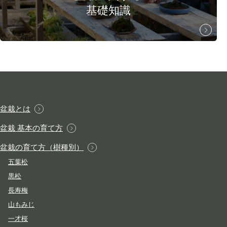
基礎知識
盆栽とは
盆栽 基本の育て方
盆栽の育て方（樹種別）
五葉松
黒松
長寿梅
山もみじ
一才桜