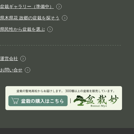
盆栽ギャラリー（準備中）
県木県花 故郷の盆栽を探そう
県民性から盆栽を選ぶ
運営会社
お問い合せ