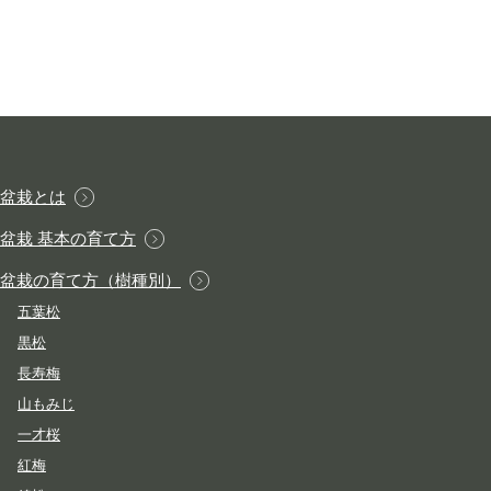
盆栽とは
盆栽 基本の育て方
盆栽の育て方（樹種別）
五葉松
黒松
長寿梅
山もみじ
一才桜
紅梅