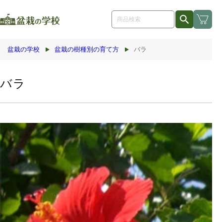
コンテ
ンツに
進む
盆栽の学校
盆栽の樹種別の育て方
バラ
バラ